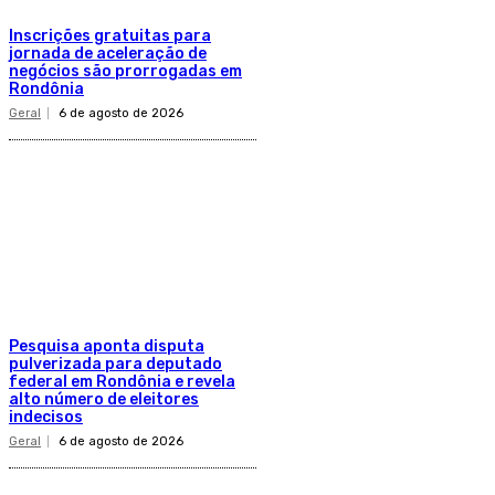
Inscrições gratuitas para
jornada de aceleração de
negócios são prorrogadas em
Rondônia
Geral
6 de agosto de 2026
Pesquisa aponta disputa
pulverizada para deputado
federal em Rondônia e revela
alto número de eleitores
indecisos
Geral
6 de agosto de 2026