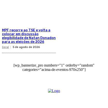
MPF recorre ao TSE e volta a
colocar em discussão
elegibilidade de Natan Donadon
para as eleições de 2026
Geral
5 de agosto de 2026
[wp_bannerize_pro numbers="1" orderby="random"
categories="acima-de-eventos-970x250"]
O site Alerta Rondônia é um jornal eletrônico focada em notícias, entretenimento e
cobertura de eventos. Teve a sua operação iniciada em 2007 com o nome de "Em