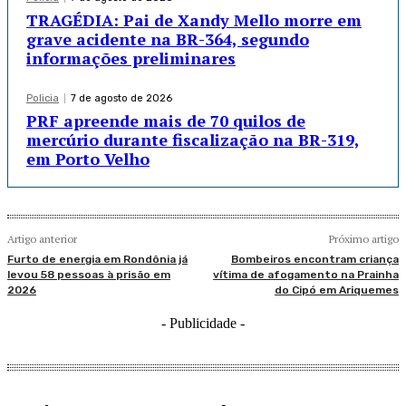
TRAGÉDIA: Pai de Xandy Mello morre em
grave acidente na BR-364, segundo
informações preliminares
Policia
7 de agosto de 2026
PRF apreende mais de 70 quilos de
mercúrio durante fiscalização na BR-319,
em Porto Velho
Artigo anterior
Próximo artigo
Furto de energia em Rondônia já
Bombeiros encontram criança
levou 58 pessoas à prisão em
vítima de afogamento na Prainha
2026
do Cipó em Ariquemes
- Publicidade -