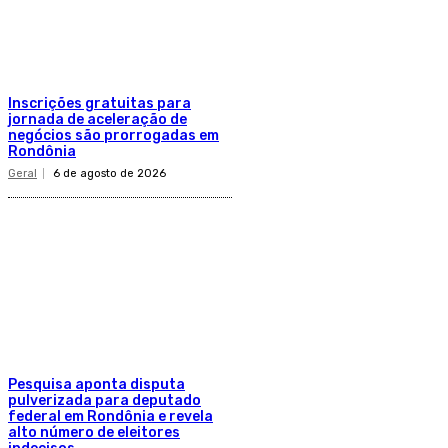
Inscrições gratuitas para
jornada de aceleração de
negócios são prorrogadas em
Rondônia
Geral
6 de agosto de 2026
Pesquisa aponta disputa
pulverizada para deputado
federal em Rondônia e revela
alto número de eleitores