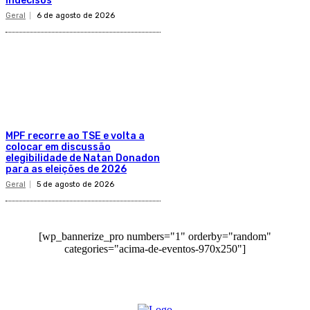
indecisos
Geral
6 de agosto de 2026
MPF recorre ao TSE e volta a
colocar em discussão
elegibilidade de Natan Donadon
para as eleições de 2026
Geral
5 de agosto de 2026
[wp_bannerize_pro numbers="1" orderby="random"
categories="acima-de-eventos-970x250"]