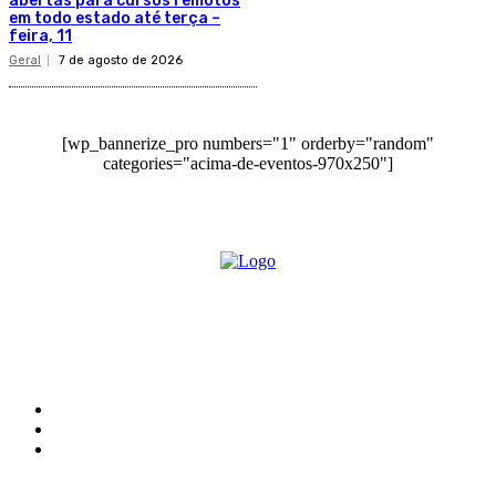
abertas para cursos remotos
em todo estado até terça –
feira, 11
Geral
7 de agosto de 2026
[wp_bannerize_pro numbers="1" orderby="random"
categories="acima-de-eventos-970x250"]
O site Alerta Rondônia é um jornal eletrônico focada em notícias, entretenimento e
cobertura de eventos. Teve a sua operação iniciada em 2007 com o nome de "Em
Ariquemes", sendo um dos pioneiros no jornalismo on-line na cidade de Ariquemes (RO).
Sobre
Edital Alerta Rondônia
Politica de privacidade
Termos e condições de uso
Siga-nos