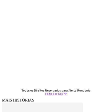
Contato
Almi Coelho
69 98406-5272
Fátima Coelho
9 9349-2121
Izabella Coelho
69 99247-4792
Todos os Direitos Reservados para Alerta Rondonia
Feito por Go7 💜
MAIS HISTÓRIAS