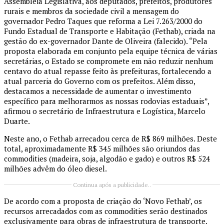
Assembleia Legislativa, aos deputados, prefeitos, produtores
rurais e membros da sociedade civil a mensagem do
governador Pedro Taques que reforma a Lei 7.263/2000 do
Fundo Estadual de Transporte e Habitação (Fethab), criada na
gestão do ex-governador Dante de Oliveira (falecido). “Pela
proposta elaborada em conjunto pela equipe técnica de várias
secretárias, o Estado se compromete em não reduzir nenhum
centavo do atual repasse feito às prefeituras, fortalecendo a
atual parceria do Governo com os prefeitos. Além disso,
destacamos a necessidade de aumentar o investimento
específico para melhorarmos as nossas rodovias estaduais”,
afirmou o secretário de Infraestrutura e Logística, Marcelo
Duarte.
Neste ano, o Fethab arrecadou cerca de R$ 869 milhões. Deste
total, aproximadamente R$ 345 milhões são oriundos das
commodities (madeira, soja, algodão e gado) e outros R$ 524
milhões advêm do óleo diesel.
Continua após a publicidade..
De acordo com a proposta de criação do ‘Novo Fethab’, os
recursos arrecadados com as commodities serão destinados
exclusivamente para obras de infraestrutura de transporte,