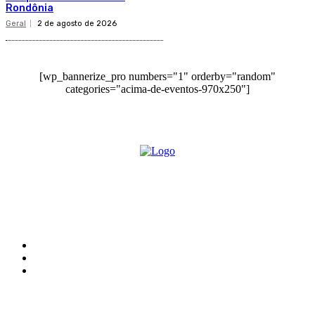
Rondônia
Geral
2 de agosto de 2026
[wp_bannerize_pro numbers="1" orderby="random"
categories="acima-de-eventos-970x250"]
O site Alerta Rondônia é um jornal eletrônico focada em notícias, entretenimento e
cobertura de eventos. Teve a sua operação iniciada em 2007 com o nome de "Em
Ariquemes", sendo um dos pioneiros no jornalismo on-line na cidade de Ariquemes (RO).
Sobre
Edital Alerta Rondônia
Politica de privacidade
Termos e condições de uso
Siga-nos