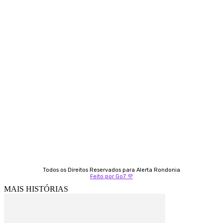
Contato
Almi Coelho
69 98406-5272
Fátima Coelho
9 9349-2121
Izabella Coelho
69 99247-4792
Todos os Direitos Reservados para Alerta Rondonia
Feito por Go7 💜
MAIS HISTÓRIAS