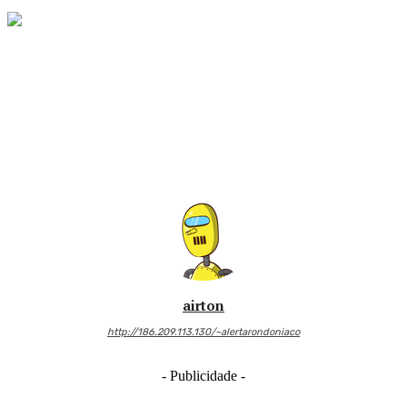
airton
http://186.209.113.130/~alertarondoniaco
- Publicidade -