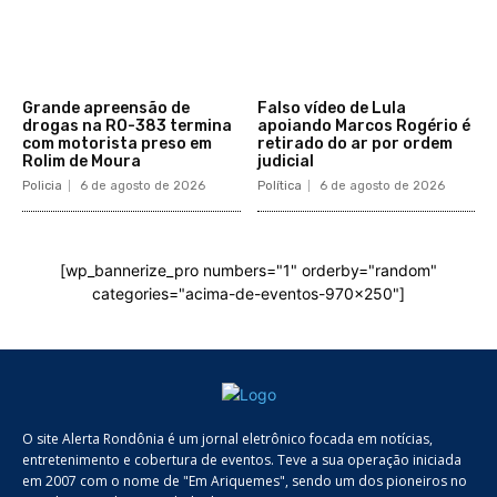
Grande apreensão de
Falso vídeo de Lula
drogas na RO-383 termina
apoiando Marcos Rogério é
com motorista preso em
retirado do ar por ordem
Rolim de Moura
judicial
Policia
6 de agosto de 2026
Política
6 de agosto de 2026
[wp_bannerize_pro numbers="1" orderby="random"
categories="acima-de-eventos-970x250"]
O site Alerta Rondônia é um jornal eletrônico focada em notícias,
entretenimento e cobertura de eventos. Teve a sua operação iniciada
em 2007 com o nome de "Em Ariquemes", sendo um dos pioneiros no