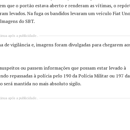
 que o portão estava aberto e renderam as vítimas, o repórt
oram levados. Na fuga os bandidos levaram um veículo Fiat Uno
ilmagens do SBT.
inua após a publicidade..
a de vigilância e, imagens foram divulgadas para chegarem ao
 suspeitos ou passem informações que possam estar levado à
ndo repassadas à polícia pelo 190 da Polícia Militar ou 197 da
ção será mantida no mais absoluto sigilo.
inua após a publicidade..