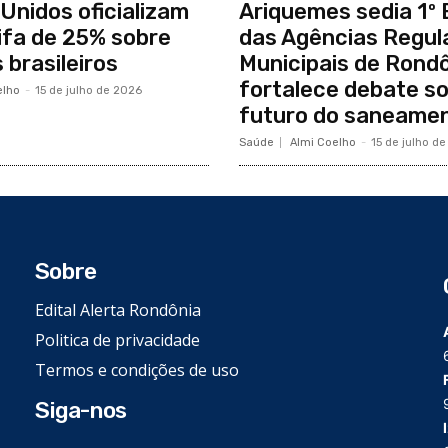
Unidos oficializam
Ariquemes sedia 1º
ifa de 25% sobre
das Agências Regul
 brasileiros
Municipais de Rondô
fortalece debate so
elho
-
15 de julho de 2026
futuro do saneame
Saúde
Almi Coelho
-
15 de julho d
Sobre
Edital Alerta Rondônia
Politica de privacidade
Termos e condições de uso
Siga-nos