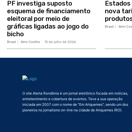
PF investiga suposto
Estados 
esquema de financiamento
nova tar
eleitoral por meio de
produtos
gráficas ligadas ao jogo do
Brasil
Almi Co
bicho
Brasil
Almi Coelho
-
15 de julho de 2026
O site Alerta Rondônia é um jornal eletrônico focada em notícias,
entretenimento e cobertura de eventos. Teve a sua operação
iniciada em 2007 com o nome de "Em Ariquemes", sendo um dos
pioneiros no jornalismo on-line na cidade de Ariquemes (RO).