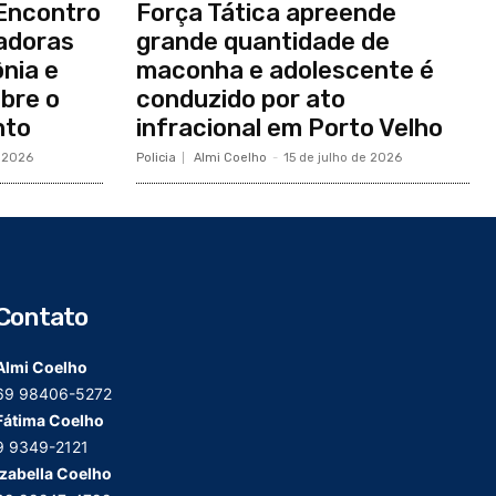
 Encontro
Força Tática apreende
adoras
grande quantidade de
nia e
maconha e adolescente é
bre o
conduzido por ato
nto
infracional em Porto Velho
e 2026
Policia
Almi Coelho
-
15 de julho de 2026
Contato
Almi Coelho
69 98406-5272
Fátima Coelho
9 9349-2121
Izabella Coelho