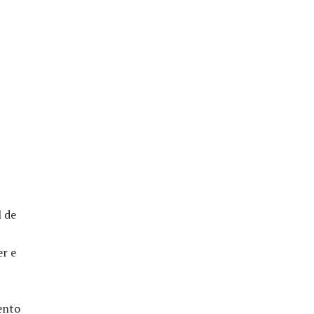
l de
er e
ento