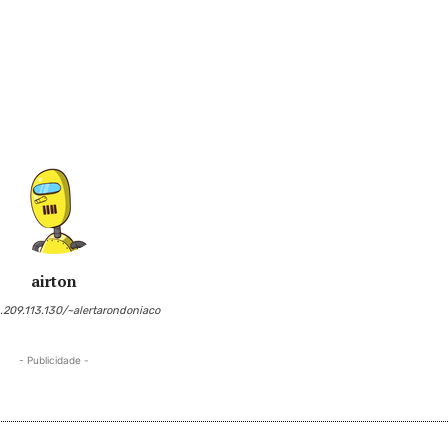
airton
6.209.113.130/~alertarondoniaco
- Publicidade -