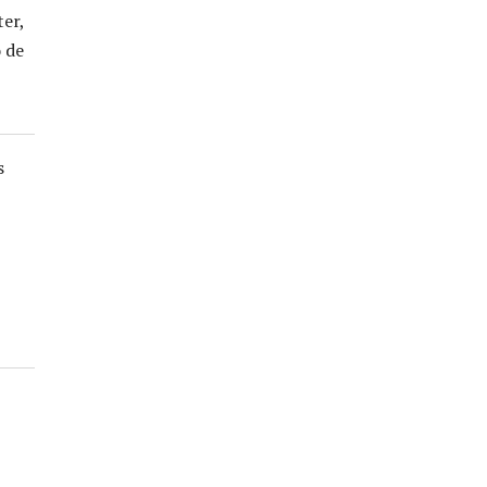
er,
 de
s