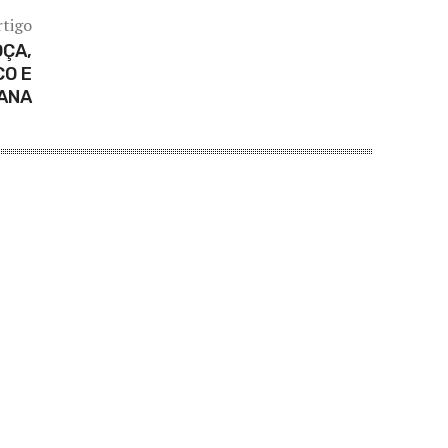
rtigo
OÇA,
CO E
CANA