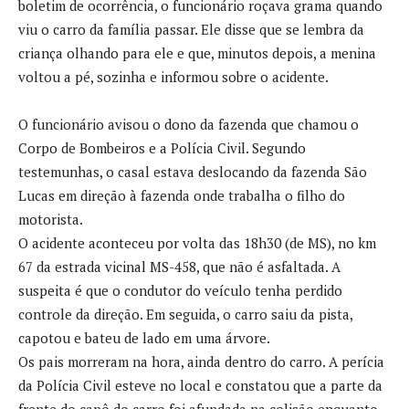
boletim de ocorrência, o funcionário roçava grama quando
viu o carro da família passar. Ele disse que se lembra da
criança olhando para ele e que, minutos depois, a menina
voltou a pé, sozinha e informou sobre o acidente.
O funcionário avisou o dono da fazenda que chamou o
Corpo de Bombeiros e a Polícia Civil. Segundo
testemunhas, o casal estava deslocando da fazenda São
Lucas em direção à fazenda onde trabalha o filho do
motorista.
O acidente aconteceu por volta das 18h30 (de MS), no km
67 da estrada vicinal MS-458, que não é asfaltada. A
suspeita é que o condutor do veículo tenha perdido
controle da direção. Em seguida, o carro saiu da pista,
capotou e bateu de lado em uma árvore.
Os pais morreram na hora, ainda dentro do carro. A perícia
da Polícia Civil esteve no local e constatou que a parte da
frente do capô do carro foi afundada na colisão enquanto