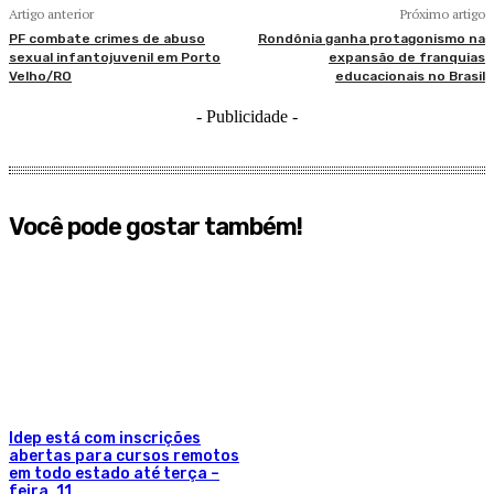
Artigo anterior
Próximo artigo
PF combate crimes de abuso
Rondônia ganha protagonismo na
sexual infantojuvenil em Porto
expansão de franquias
Velho/RO
educacionais no Brasil
- Publicidade -
Você pode gostar também!
Idep está com inscrições
abertas para cursos remotos
em todo estado até terça –
feira, 11