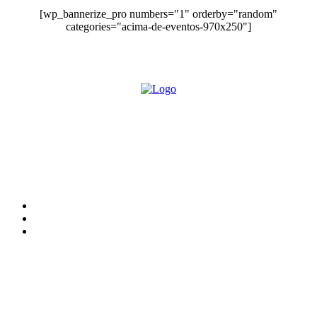
[wp_bannerize_pro numbers="1" orderby="random"
categories="acima-de-eventos-970x250"]
O site Alerta Rondônia é um jornal eletrônico focada em notícias,
entretenimento e cobertura de eventos. Teve a sua operação iniciada em
2007 com o nome de "Em Ariquemes", sendo um dos pioneiros no
jornalismo on-line na cidade de Ariquemes (RO).
Sobre
Edital Alerta Rondônia
Politica de privacidade
Termos e condições de uso
Siga-nos