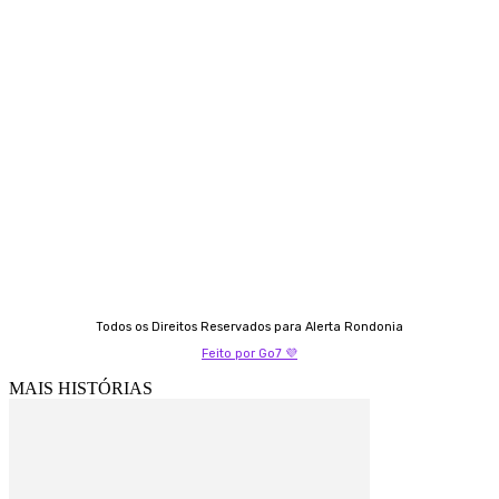
Contato
Almi Coelho
69 98406-5272
Fátima Coelho
9 9349-2121
Izabella Coelho
69 99247-4792
Todos os Direitos Reservados para Alerta Rondonia
Feito por Go7 💜
MAIS HISTÓRIAS