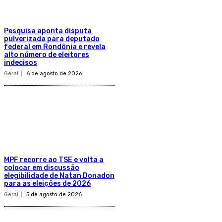
Pesquisa aponta disputa
pulverizada para deputado
federal em Rondônia e revela
alto número de eleitores
indecisos
Geral
6 de agosto de 2026
MPF recorre ao TSE e volta a
colocar em discussão
elegibilidade de Natan Donadon
para as eleições de 2026
Geral
5 de agosto de 2026