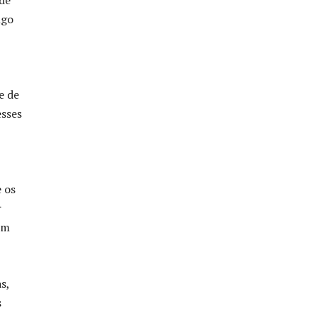
de
ngo
e de
esses
e os
r
em
s,
s