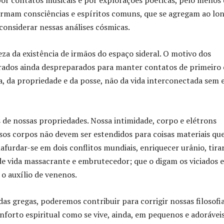
 contatos musicais e por explorações poéticas, pelo menos 
ormam consciências e espíritos comuns, que se agregam ao lo
considerar nessas análises cósmicas.
a da existência de irmãos do espaço sideral. O motivo dos
rados ainda despreparados para manter contatos de primeiro 
ta, da propriedade e da posse, não da vida interconectada sem 
 de nossas propriedades. Nossa intimidade, corpo e elétrons
ssos corpos não devem ser estendidos para coisas materiais qu
furdar-se em dois conflitos mundiais, enriquecer urânio, tira
 de vida massacrante e embrutecedor; que o digam os viciados 
o auxílio de venenos.
as gregas, poderemos contribuir para corrigir nossas filosofia
nforto espiritual como se vive, ainda, em pequenos e adorávei