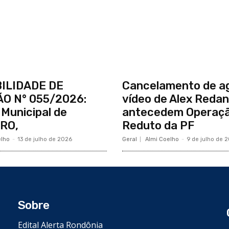
BILIDADE DE
Cancelamento de a
ÃO N° 055/2026:
vídeo de Alex Reda
 Municipal de
antecedem Operaç
/RO,
Reduto da PF
elho
-
13 de julho de 2026
Geral
Almi Coelho
-
9 de julho de 
Sobre
Edital Alerta Rondônia