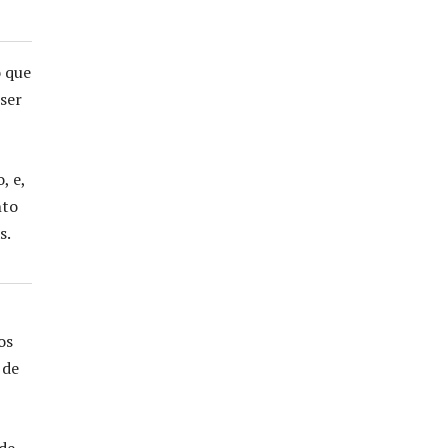
o que
 ser
, e,
nto
s.
os
 de