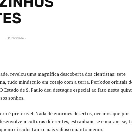
ZINHOS
TES
- Publicidade -
Compartilhado
idade, revelou uma magnífica descoberta dos cientistas: sete
a, tudo minúsculo em cotejo com a terra. Períodos orbitais d
l O Estado de S. Paulo deu destaque especial ao fato nesta quin
ssos sonhos.
cro é preferível. Nada de enormes desertos, oceanos que por
desenvolvem culturas diferentes, estranham-se e matam-se, t
queno círculo, tanto mais valioso quanto menor.