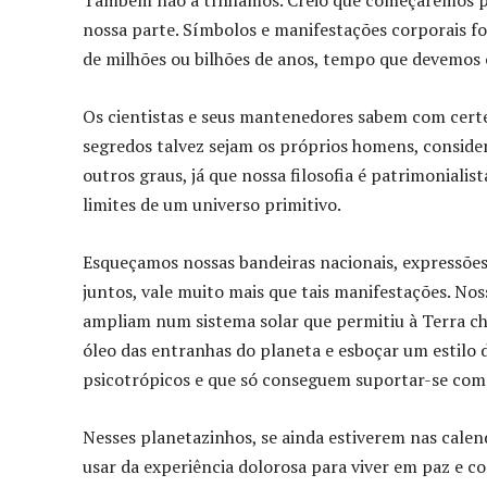
Também não a tínhamos. Creio que começaremos por
nossa parte. Símbolos e manifestações corporais f
de milhões ou bilhões de anos, tempo que devemos 
Os cientistas e seus mantenedores sabem com certez
segredos talvez sejam os próprios homens, conside
outros graus, já que nossa filosofia é patrimonialis
limites de um universo primitivo.
Esqueçamos nossas bandeiras nacionais, expressões
juntos, vale muito mais que tais manifestações. No
ampliam num sistema solar que permitiu à Terra cha
óleo das entranhas do planeta e esboçar um estilo
psicotrópicos e que só conseguem suportar-se com 
Nesses planetazinhos, se ainda estiverem nas calend
usar da experiência dolorosa para viver em paz e co