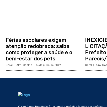
Férias escolares exigem
INEXIGI
atenção redobrada: saiba
LICITAÇ
como proteger a saúde e o
Prefeito
bem-estar dos pets
Parecis
Geral
Almi Coelho
-
13 de julho de 2026
Geral
Almi Co
O site Alerta Rondônia é um jornal eletrônico focada em notícias,