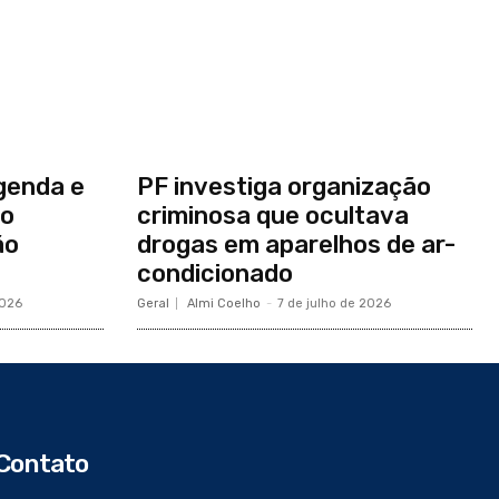
genda e
PF investiga organização
no
criminosa que ocultava
ão
drogas em aparelhos de ar-
condicionado
2026
Geral
Almi Coelho
-
7 de julho de 2026
Contato