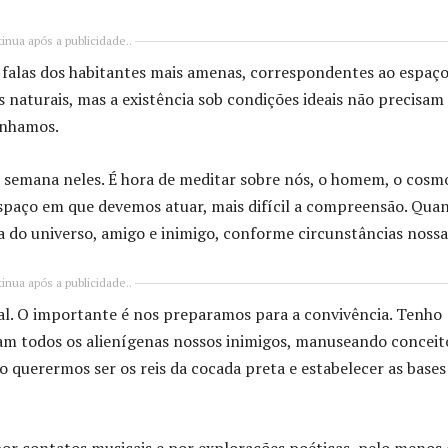
inua após a publicidade..
s falas dos habitantes mais amenas, correspondentes ao espaç
 naturais, mas a existência sob condições ideais não precisam
ranhamos.
e semana neles. É hora de meditar sobre nós, o homem, o cosmo
spaço em que devemos atuar, mais difícil a compreensão. Qua
do universo, amigo e inimigo, conforme circunstâncias nossa
inua após a publicidade..
sal. O importante é nos preparamos para a convivência. Tenho
ram todos os alienígenas nossos inimigos, manuseando conceit
ão querermos ser os reis da cocada preta e estabelecer as bases