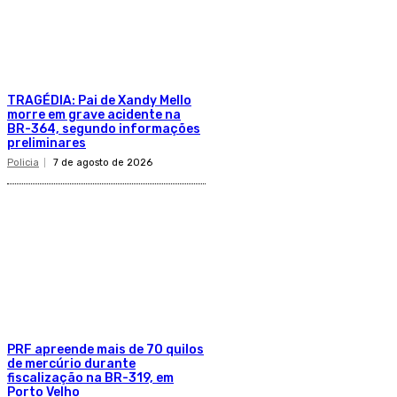
TRAGÉDIA: Pai de Xandy Mello
morre em grave acidente na
BR-364, segundo informações
preliminares
Policia
7 de agosto de 2026
PRF apreende mais de 70 quilos
de mercúrio durante
fiscalização na BR-319, em
Porto Velho