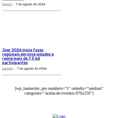
Policia
7 de agosto de 2026
Joer 2026 inicia fases
regionais em nove cidades e
reúne mais de 7,3 mil
participantes
Esporte
7 de agosto de 2026
[wp_bannerize_pro numbers="1" orderby="random"
categories="acima-de-eventos-970x250"]