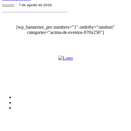
Esporte
7 de agosto de 2026
[wp_bannerize_pro numbers="1" orderby="random"
categories="acima-de-eventos-970x250"]
O site Alerta Rondônia é um jornal eletrônico focada em notícias, entretenimento e
cobertura de eventos. Teve a sua operação iniciada em 2007 com o nome de "Em
Ariquemes", sendo um dos pioneiros no jornalismo on-line na cidade de Ariquemes (RO).
Sobre
Edital Alerta Rondônia
Politica de privacidade
Termos e condições de uso
Siga-nos