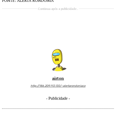
FONTE: ALERTA RONDÔNIA
Continua após a publicidade..
airton
http://186.209.113.130/~alertarondoniaco
- Publicidade -