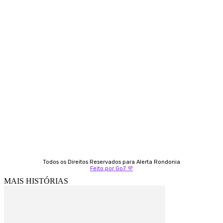
Contato
Almi Coelho
69 98406-5272
Fátima Coelho
9 9349-2121
Izabella Coelho
69 99247-4792
Todos os Direitos Reservados para Alerta Rondonia
Feito por Go7 💜
MAIS HISTÓRIAS