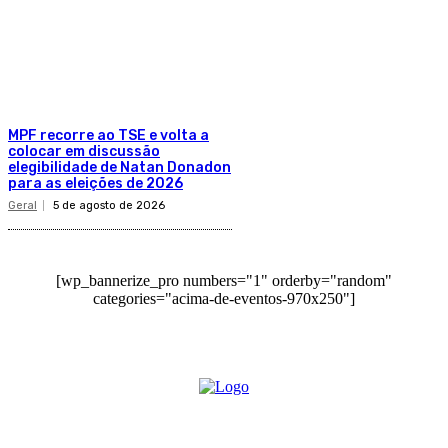
MPF recorre ao TSE e volta a
colocar em discussão
elegibilidade de Natan Donadon
para as eleições de 2026
Geral
5 de agosto de 2026
[wp_bannerize_pro numbers="1" orderby="random"
categories="acima-de-eventos-970x250"]
O site Alerta Rondônia é um jornal eletrônico focada em notícias, entretenimento e
cobertura de eventos. Teve a sua operação iniciada em 2007 com o nome de "Em