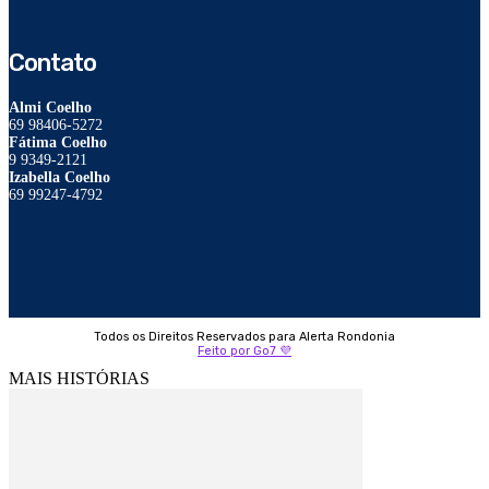
Contato
Almi Coelho
69 98406-5272
Fátima Coelho
9 9349-2121
Izabella Coelho
69 99247-4792
Todos os Direitos Reservados para Alerta Rondonia
Feito por Go7 💜
MAIS HISTÓRIAS