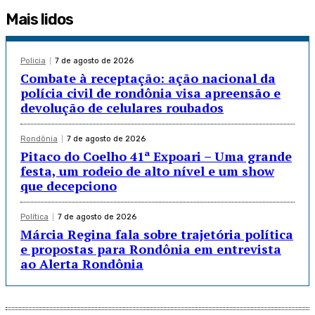
Mais lidos
Policia
7 de agosto de 2026
Combate à receptação: ação nacional da
polícia civil de rondônia visa apreensão e
devolução de celulares roubados
Rondônia
7 de agosto de 2026
Pitaco do Coelho 41ª Expoari – Uma grande
festa, um rodeio de alto nível e um show
que decepciono
Política
7 de agosto de 2026
Márcia Regina fala sobre trajetória política
e propostas para Rondônia em entrevista
ao Alerta Rondônia