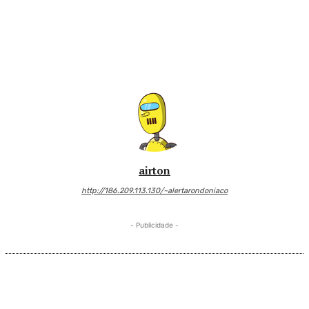
airton
http://186.209.113.130/~alertarondoniaco
- Publicidade -