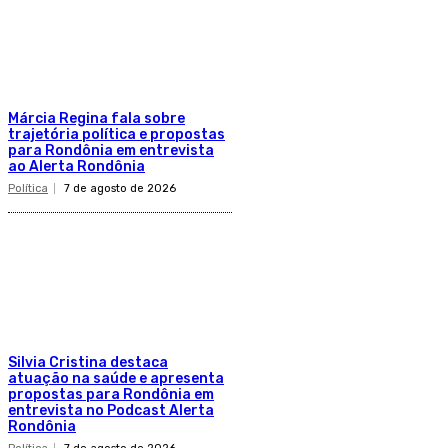
Márcia Regina fala sobre
trajetória política e propostas
para Rondônia em entrevista
ao Alerta Rondônia
Política
7 de agosto de 2026
Silvia Cristina destaca
atuação na saúde e apresenta
propostas para Rondônia em
entrevista no Podcast Alerta
Rondônia