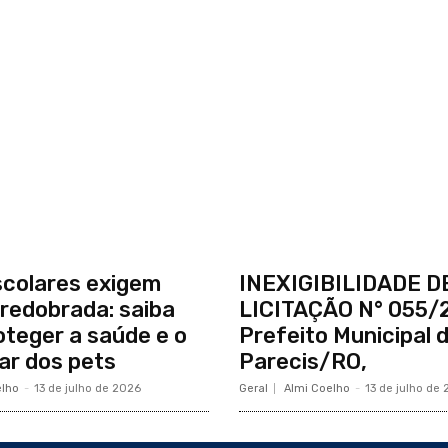
scolares exigem
INEXIGIBILIDADE D
redobrada: saiba
LICITAÇÃO N° 055/
teger a saúde e o
Prefeito Municipal 
r dos pets
Parecis/RO,
elho
-
13 de julho de 2026
Geral
Almi Coelho
-
13 de julho de