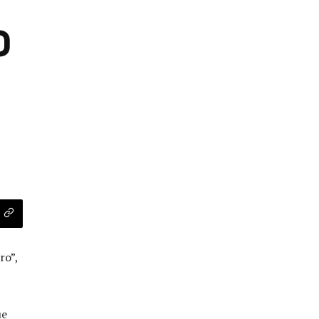
O
ro”,
ue