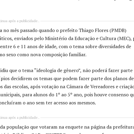
inua após a publicidade..
ada no mês passado quando o prefeito Thiago Flores (PMDB)
dáticos, enviados pelo Ministério da Educação e Cultura (MEC),
, entre 6 e 11 anos de idade, com o tema sobre diversidades de
smo sexo como nova composição familiar.
idiu que o tema “ideologia de gênero”, não poderá fazer parte
cípios decidirem os temas que podem fazer parte dos planos de
os das escolas, após votação na Câmara de Vereadores e criaçã
unicipais, para alunos do 1º ao 5º ano, pois houve consenso q
 concluíram o ano sem ter acesso aos mesmos.
inua após a publicidade..
a da população que votaram na enquete na página da prefeitura