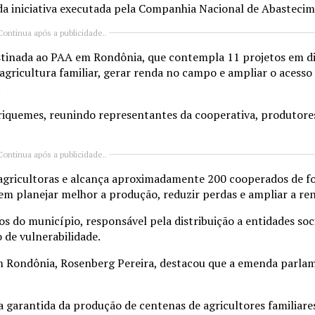
da iniciativa executada pela Companhia Nacional de Abasteci
Continua após a publicidade..
stinada ao PAA em Rondônia, que contempla 11 projetos em di
 agricultura familiar, gerar renda no campo e ampliar o acesso
.
Ariquemes, reunindo representantes da cooperativa, produtores
Continua após a publicidade..
 agricultoras e alcança aproximadamente 200 cooperados de f
m planejar melhor a produção, reduzir perdas e ampliar a re
s do município, responsável pela distribuição a entidades so
 de vulnerabilidade.
m Rondônia, Rosenberg Pereira, destacou que a emenda parla
garantida da produção de centenas de agricultores familiare