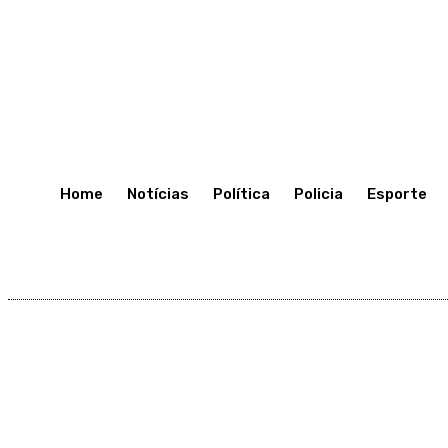
C
22.8
Porto Velho
Sexta-Feira 10, Julho, 2026
Home
Notícias
Política
Policia
Esporte