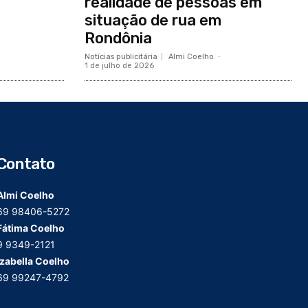
realidade de pessoas em
situação de rua em
Rondônia
Notícias publicitária
Almi Coelho
-
1 de julho de 2026
Contato
Almi Coelho
69 98406-5272
Fátima Coelho
9 9349-2121
Izabella Coelho
69 99247-4792