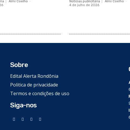
ria
Almi Coelho
-
Notícias publicitária
Almi Coelho
-
26
4 de julho de 2026
Sobre
Edital Alerta Rondônia
Politica de privacidade
Termos e condições de uso
Siga-nos