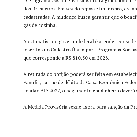
O Programa Gás do Povo substituirá gradualmente o
dos Brasileiros. Em vez do repasse financeiro, as fam
cadastradas. A mudança busca garantir que o benefíc
gás de cozinha.
A estimativa do governo federal é atender cerca de 
inscritos no Cadastro Único para Programas Sociai
que corresponde a R$ 810,50 em 2026.
A retirada do botijão poderá ser feita em estabele
Família, cartão de débito da Caixa Econômica Fede
celular. Até 2027, o pagamento em dinheiro deverá 
A Medida Provisória segue agora para sanção da Pre
Compartilhado