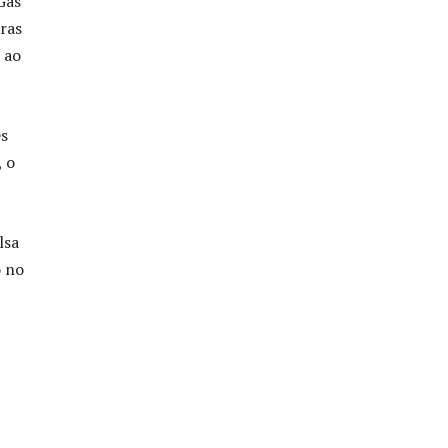
Gás
oras
 ao
es
, o
lsa
o no