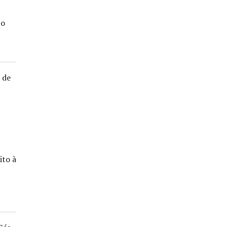
to
 de
ito à