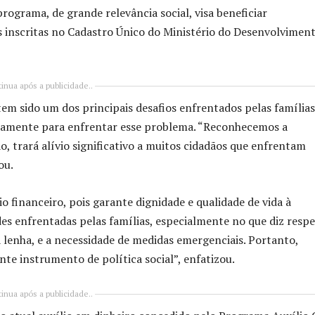
ograma, de grande relevância social, visa beneficiar
s inscritas no Cadastro Único do Ministério do Desenvolvimen
inua após a publicidade..
tem sido um dos principais desafios enfrentados pelas famílias
stamente para enfrentar esse problema. “Reconhecemos a
ão, trará alívio significativo a muitos cidadãos que enfrentam
ou.
 financeiro, pois garante dignidade e qualidade de vida à
es enfrentadas pelas famílias, especialmente no que diz respe
a lenha, e a necessidade de medidas emergenciais. Portanto,
 instrumento de política social”, enfatizou.
inua após a publicidade..