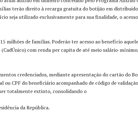
 atual auxílio em dinheiro concedido pelo Programa Auxílio 
ílias terão direito à recarga gratuita do botijão em distribuid
io seja utilizado exclusivamente para sua finalidade, o acesso
15 milhões de famílias. Poderão ter acesso ao benefício aquel
s (CadÚnico) com renda per capita de até meio salário-mínimo
cimentos credenciados, mediante apresentação do cartão do Bo
ral ou CPF do beneficiário acompanhado de código de validaçã
ser totalmente extinto, consolidando o
sidência da República.