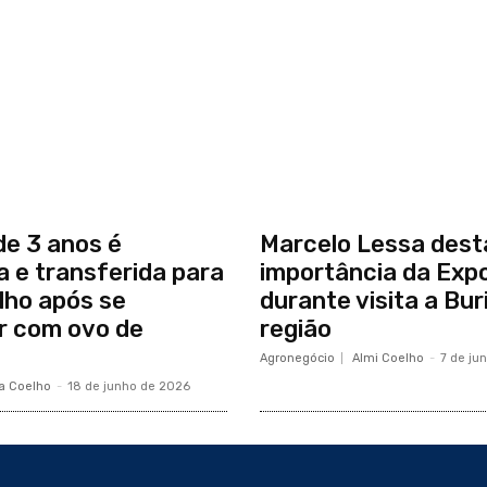
de 3 anos é
Marcelo Lessa des
 e transferida para
importância da Exp
lho após se
durante visita a Buri
r com ovo de
região
Agronegócio
Almi Coelho
-
7 de ju
a Coelho
-
18 de junho de 2026