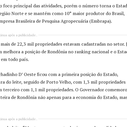
o foco principal das atividades, porém o número torna o Esta
 região Norte e se mantém como 10° maior produtor do Brasil,
mpresa Brasileira de Pesquisa Agropecuária (Embrapa).
inua após a publicidade..
ais de 22,3 mil propriedades estavam cadastradas no setor. 
 melhora a posição de Rondônia no ranking nacional e o Esta
 em todo país.
adinho D’ Oeste ficou com a primeira posição do Estado,
ra do leite, seguido de Porto Velho, com 1,3 mil propriedades
em terceiro com 1,1 mil propriedades. O Governador comemoro
eiteira de Rondônia não apenas para a economia do Estado, ma
inua após a publicidade..