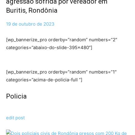
agressão sofrida por vereador em
Buritis, Rondônia
19 de outubro de 2023
[wp_bannerize_pro orderby=”random” numbers=”2″
categories=”abaixo-do-slide-395×480″]
[wp_bannerize_pro orderby=”random” numbers=”1″
categories=”acima-de-policia-full “]
Policia
edit post