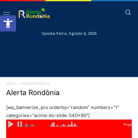
Abrir a barra de ferramentas
Quinta-Feira, Agosto 6, 2026
Início
Alerta Rondônia
Alerta Rondônia
[wp_bannerize_pro orderby=”random” numbers=”1″
categories=”acima-do-slide-540×90″]