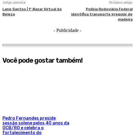
Artigo anterior
Próximo artigo
Lane Santos | 1º Bazar Virtual da
Polícia Rodoviária Federal
Beleza
identifica transporte irregular de
madeira
- Publicidade -
Você pode gostar também!
Pedro Fernandes preside
sessão solene pelos 40 anos da
OCB/RO e celebra o
fortalecimento do