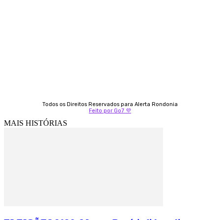
Almi Coelho
69 98406-5272
Fátima Coelho
9 9349-2121
Izabella Coelho
69 99247-4792
Todos os Direitos Reservados para Alerta Rondonia
Feito por Go7 💜
MAIS HISTÓRIAS