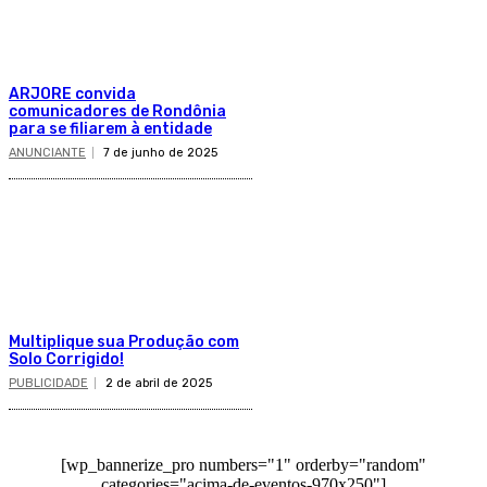
ARJORE convida
comunicadores de Rondônia
para se filiarem à entidade
ANUNCIANTE
7 de junho de 2025
Multiplique sua Produção com
Solo Corrigido!
PUBLICIDADE
2 de abril de 2025
[wp_bannerize_pro numbers="1" orderby="random"
categories="acima-de-eventos-970x250"]