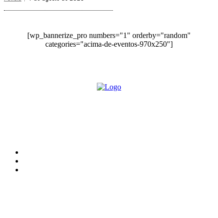
[wp_bannerize_pro numbers="1" orderby="random"
categories="acima-de-eventos-970x250"]
O site Alerta Rondônia é um jornal eletrônico focada em notícias, entretenimento e
cobertura de eventos. Teve a sua operação iniciada em 2007 com o nome de "Em
Ariquemes", sendo um dos pioneiros no jornalismo on-line na cidade de Ariquemes (RO).
Sobre
Edital Alerta Rondônia
Politica de privacidade
Termos e condições de uso
Siga-nos