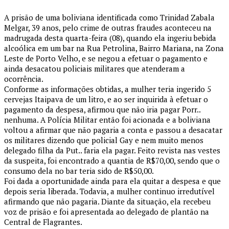
A prisão de uma boliviana identificada como Trinidad Zabala
Melgar, 39 anos, pelo crime de outras fraudes aconteceu na
madrugada desta quarta-feira (08), quando ela ingeriu bebida
alcoólica em um bar na Rua Petrolina, Bairro Mariana, na Zona
Leste de Porto Velho, e se negou a efetuar o pagamento e
ainda desacatou policiais militares que atenderam a
ocorrência.
Conforme as informações obtidas, a mulher teria ingerido 5
cervejas Itaipava de um litro, e ao ser inquirida à efetuar o
pagamento da despesa, afirmou que não iria pagar Porr..
nenhuma. A Polícia Militar então foi acionada e a boliviana
voltou a afirmar que não pagaria a conta e passou a desacatar
os militares dizendo que policial Gay e nem muito menos
delegado filha da Put.. faria ela pagar. Feito revista nas vestes
da suspeita, foi encontrado a quantia de R$70,00, sendo que o
consumo dela no bar teria sido de R$50,00.
Foi dada a oportunidade ainda para ela quitar a despesa e que
depois seria liberada. Todavia, a mulher continuo irredutível
afirmando que não pagaria. Diante da situação, ela recebeu
voz de prisão e foi apresentada ao delegado de plantão na
Central de Flagrantes.