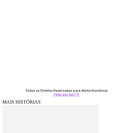
Contato
Almi Coelho
69 98406-5272
Fátima Coelho
9 9349-2121
Izabella Coelho
69 99247-4792
Todos os Direitos Reservados para Alerta Rondonia
Feito por Go7 💜
MAIS HISTÓRIAS