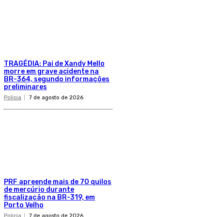
TRAGÉDIA: Pai de Xandy Mello
morre em grave acidente na
BR-364, segundo informações
preliminares
Policia
7 de agosto de 2026
PRF apreende mais de 70 quilos
de mercúrio durante
fiscalização na BR-319, em
Porto Velho
Policia
7 de agosto de 2026