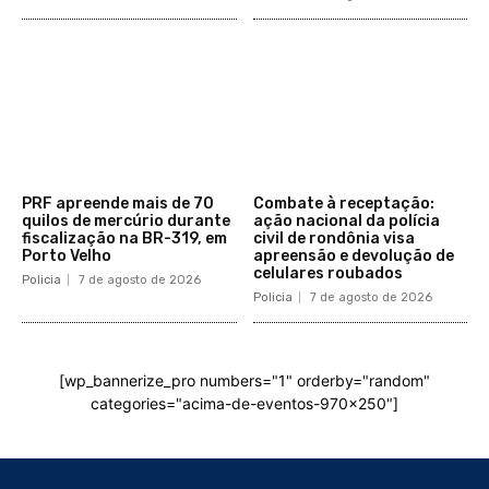
PRF apreende mais de 70
Combate à receptação:
quilos de mercúrio durante
ação nacional da polícia
fiscalização na BR-319, em
civil de rondônia visa
Porto Velho
apreensão e devolução de
celulares roubados
Policia
7 de agosto de 2026
Policia
7 de agosto de 2026
[wp_bannerize_pro numbers="1" orderby="random"
categories="acima-de-eventos-970x250"]