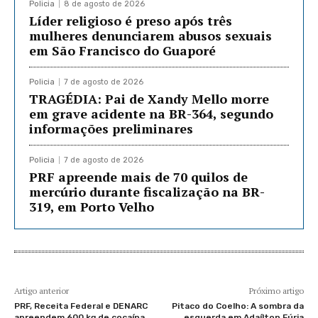
Policia
8 de agosto de 2026
Líder religioso é preso após três
mulheres denunciarem abusos sexuais
em São Francisco do Guaporé
Policia
7 de agosto de 2026
TRAGÉDIA: Pai de Xandy Mello morre
em grave acidente na BR-364, segundo
informações preliminares
Policia
7 de agosto de 2026
PRF apreende mais de 70 quilos de
mercúrio durante fiscalização na BR-
319, em Porto Velho
Artigo anterior
Próximo artigo
PRF, Receita Federal e DENARC
Pitaco do Coelho: A sombra da
apreendem 600 kg de cocaína
esquerda em Adaílton Fúria