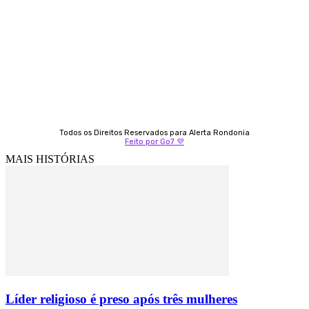
Fátima Coelho
9 9349-2121
Izabella Coelho
69 99247-4792
Todos os Direitos Reservados para Alerta Rondonia
Feito por Go7 💜
MAIS HISTÓRIAS
Líder religioso é preso após três mulheres