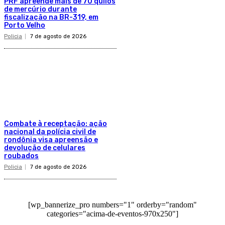
PRF apreende mais de 70 quilos
de mercúrio durante
fiscalização na BR-319, em
Porto Velho
Policia
7 de agosto de 2026
Combate à receptação: ação
nacional da polícia civil de
rondônia visa apreensão e
devolução de celulares
roubados
Policia
7 de agosto de 2026
[wp_bannerize_pro numbers="1" orderby="random"
categories="acima-de-eventos-970x250"]