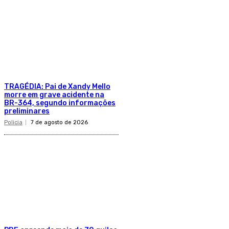
TRAGÉDIA: Pai de Xandy Mello
morre em grave acidente na
BR-364, segundo informações
preliminares
Policia
7 de agosto de 2026