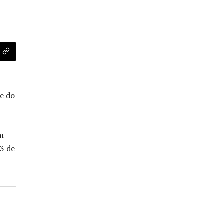
de do
em
23 de