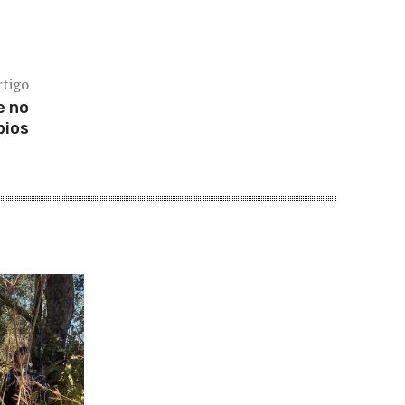
rtigo
e no
pios