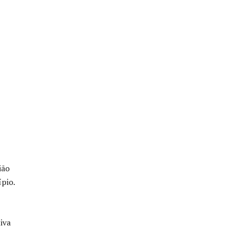
ião
ípio.
iva