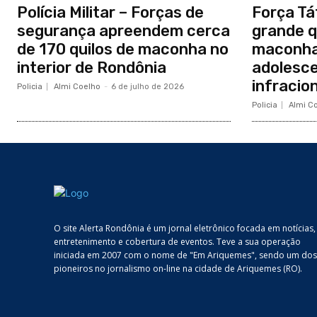
Polícia Militar – Forças de
Força Tá
segurança apreendem cerca
grande q
de 170 quilos de maconha no
maconha
interior de Rondônia
adolesce
infracio
Policia
Almi Coelho
-
6 de julho de 2026
Policia
Almi C
O site Alerta Rondônia é um jornal eletrônico focada em notícias,
entretenimento e cobertura de eventos. Teve a sua operação
iniciada em 2007 com o nome de "Em Ariquemes", sendo um dos
pioneiros no jornalismo on-line na cidade de Ariquemes (RO).