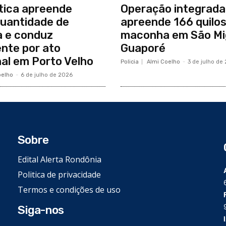
tica apreende
Operação integrada
uantidade de
apreende 166 quilos
 e conduz
maconha em São Mi
nte por ato
Guaporé
nal em Porto Velho
Policia
Almi Coelho
-
3 de julho de
oelho
-
6 de julho de 2026
Sobre
Edital Alerta Rondônia
Politica de privacidade
Termos e condições de uso
Siga-nos