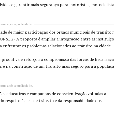
vidas e garantir mais segurança para motoristas, motociclista
inua após a publicidade..
dade de maior participação dos órgãos municipais de trânsito 
NSEG). A proposta é ampliar a integração entre as instituiçõ
a enfrentar os problemas relacionados ao trânsito na cidade.
a produtiva e reforçou o compromisso das forças de fiscalizaç
as e na construção de um trânsito mais seguro para a populaç
inua após a publicidade..
ões educativas e campanhas de conscientização voltadas à
 respeito às leis de trânsito e da responsabilidade dos