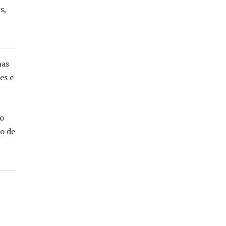
s,
nas
es e
ão
ão de