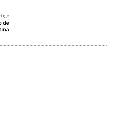
rtigo
o de
tina