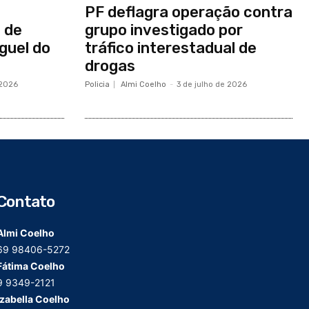
PF deflagra operação contra
 de
grupo investigado por
guel do
tráfico interestadual de
drogas
 2026
Policia
Almi Coelho
-
3 de julho de 2026
Contato
Almi Coelho
69 98406-5272
Fátima Coelho
9 9349-2121
Izabella Coelho