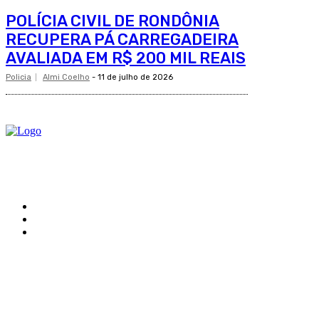
POLÍCIA CIVIL DE RONDÔNIA
RECUPERA PÁ CARREGADEIRA
AVALIADA EM R$ 200 MIL REAIS
Policia
Almi Coelho
-
11 de julho de 2026
O site Alerta Rondônia é um jornal eletrônico focada em notícias, entretenimento e cobertu
Sobre
Edital Alerta Rondônia
Politica de privacidade
Termos e condições de uso
Siga-nos