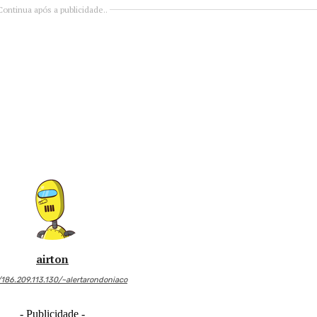
Continua após a publicidade..
airton
/186.209.113.130/~alertarondoniaco
- Publicidade -