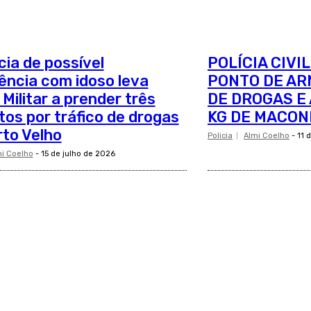
ia de possível
POLÍCIA CIVI
ncia com idoso leva
PONTO DE A
 Militar a prender três
DE DROGAS E
tos por tráfico de drogas
KG DE MACON
to Velho
Policia
Almi Coelho
-
11 
i Coelho
-
15 de julho de 2026