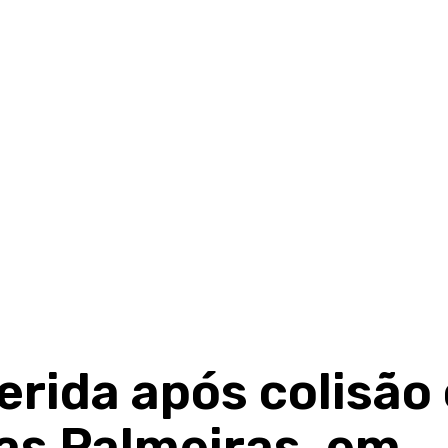
ferida após colisã
as Palmeiras, em