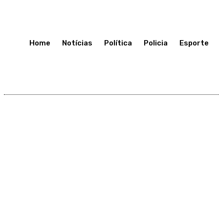
Terça-Feira 7, Julho, 2026
Home
Notícias
Política
Policia
Esporte