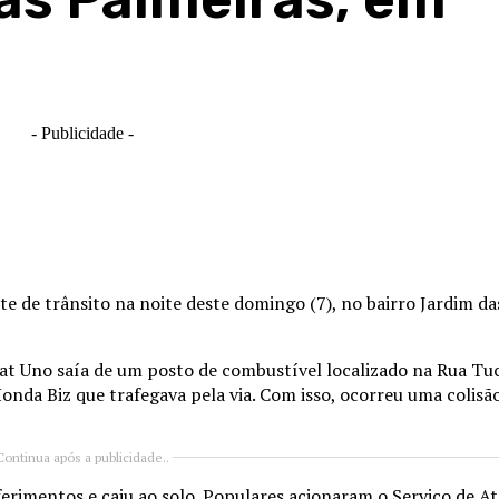
- Publicidade -
te de trânsito na noite deste domingo (7), no bairro Jardim da
iat Uno saía de um posto de combustível localizado na Rua T
da Biz que trafegava pela via. Com isso, ocorreu uma colisão
Continua após a publicidade..
ferimentos e caiu ao solo. Populares acionaram o Serviço de 