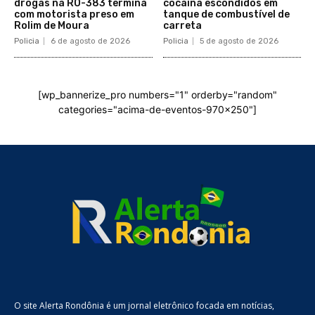
drogas na RO-383 termina
cocaína escondidos em
com motorista preso em
tanque de combustível de
Rolim de Moura
carreta
Policia
6 de agosto de 2026
Policia
5 de agosto de 2026
[wp_bannerize_pro numbers="1" orderby="random"
categories="acima-de-eventos-970x250"]
O site Alerta Rondônia é um jornal eletrônico focada em notícias,