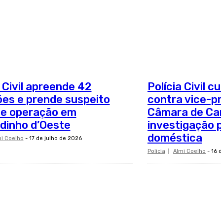
a Civil apreende 42
Polícia Civil
es e prende suspeito
contra vice-p
te operação em
Câmara de C
dinho d’Oeste
investigação p
doméstica
i Coelho
-
17 de julho de 2026
Policia
Almi Coelho
-
16 