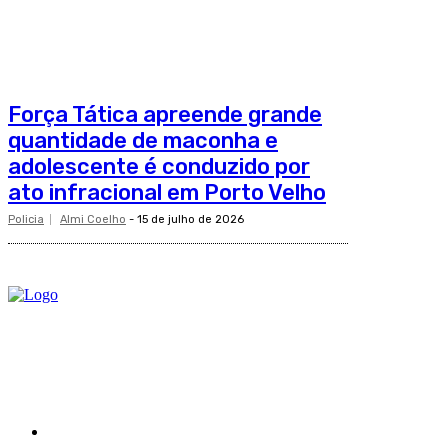
Força Tática apreende grande
quantidade de maconha e
adolescente é conduzido por
ato infracional em Porto Velho
Policia
Almi Coelho
-
15 de julho de 2026
O site Alerta Rondônia é um jornal eletrônico focada em notícias, entreten
cidade de Ariquemes (RO).
Sobre
Edital Alerta Rondônia