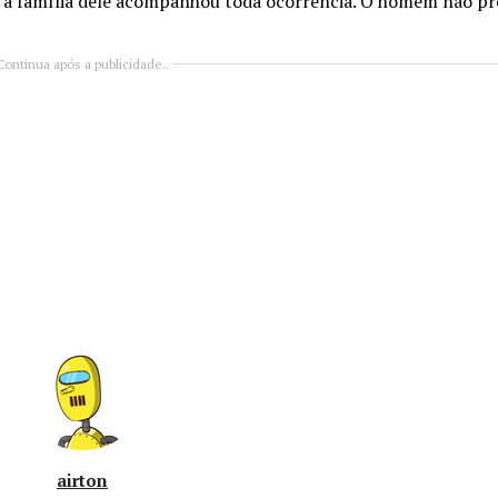
de, a família dele acompanhou toda ocorrência. O homem não pr
Continua após a publicidade..
airton