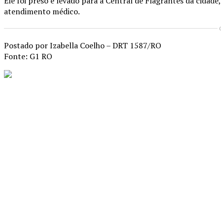
Ele foi preso e levado para a Central de Flagrantes da cida
atendimento médico.
Postado por Izabella Coelho – DRT 1587/RO
Fonte: G1 RO
Compartilhado