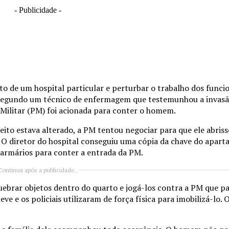
- Publicidade -
rto de um hospital particular e perturbar o trabalho dos funci
o. Segundo um técnico de enfermagem que testemunhou a inva
 Militar (PM) foi acionada para conter o homem.
eito estava alterado, a PM tentou negociar para que ele abriss
ir. O diretor do hospital conseguiu uma cópia da chave do apa
u armários para conter a entrada da PM.
Continua após a publicidade..
quebrar objetos dentro do quarto e jogá-los contra a PM que p
e os policiais utilizaram de força física para imobilizá-lo. 