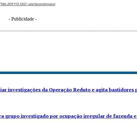
/186.209.113.130/~alertarondoniaco
- Publicidade -
iar investigações da Operação Reduto e agita bastidores p
ra grupo investigado por ocupação irregular de fazenda e