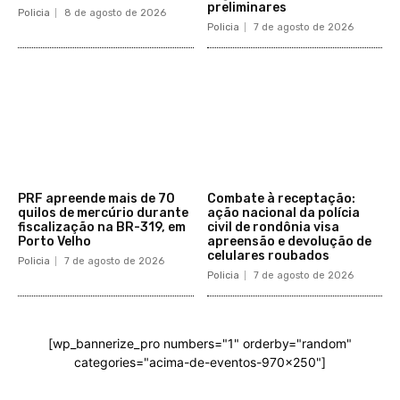
preliminares
Policia
8 de agosto de 2026
Policia
7 de agosto de 2026
PRF apreende mais de 70
Combate à receptação:
quilos de mercúrio durante
ação nacional da polícia
fiscalização na BR-319, em
civil de rondônia visa
Porto Velho
apreensão e devolução de
celulares roubados
Policia
7 de agosto de 2026
Policia
7 de agosto de 2026
[wp_bannerize_pro numbers="1" orderby="random"
categories="acima-de-eventos-970x250"]