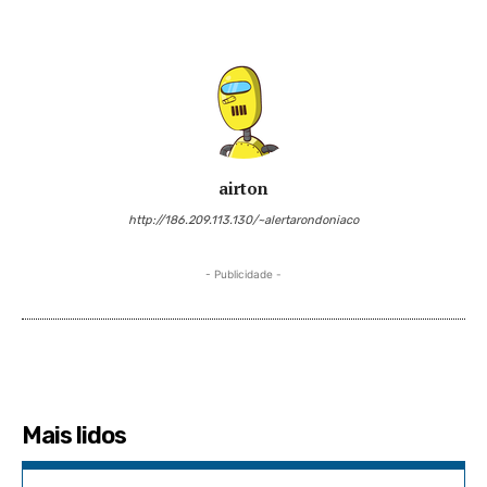
airton
http://186.209.113.130/~alertarondoniaco
- Publicidade -
Mais lidos