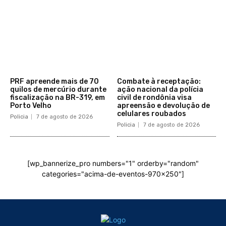
PRF apreende mais de 70
Combate à receptação:
quilos de mercúrio durante
ação nacional da polícia
fiscalização na BR-319, em
civil de rondônia visa
Porto Velho
apreensão e devolução de
celulares roubados
Policia
7 de agosto de 2026
Policia
7 de agosto de 2026
[wp_bannerize_pro numbers="1" orderby="random"
categories="acima-de-eventos-970x250"]