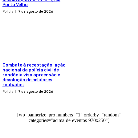
Porto Velho
Policia
7 de agosto de 2026
Combate à receptação: ação
nacional da polícia civil de
rondônia visa apreensão e
devolução de celulares
roubados
Policia
7 de agosto de 2026
[wp_bannerize_pro numbers="1" orderby="random"
categories="acima-de-eventos-970x250"]