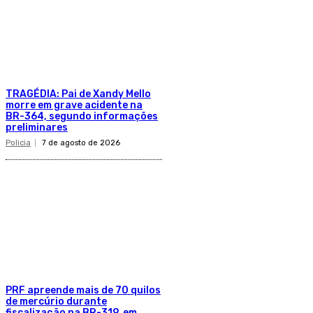
TRAGÉDIA: Pai de Xandy Mello
morre em grave acidente na
BR-364, segundo informações
preliminares
Policia
7 de agosto de 2026
PRF apreende mais de 70 quilos
de mercúrio durante
fiscalização na BR-319, em