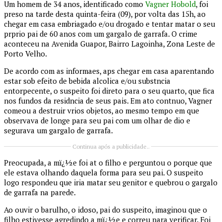
Um homem de 34 anos, identificado como
Vagner Hobold
, foi
preso na tarde desta quinta-feira (09), por volta das 15h, ao
chegar em casa embriagado e/ou drogado e tentar matar o seu
prprio pai de 60 anos com um gargalo de garrafa. O crime
aconteceu na Avenida Guapor, Bairro Lagoinha, Zona Leste de
Porto Velho.
De acordo com as informaes, aps chegar em casa aparentando
estar sob efeito de bebida alcolica e/ou substncia
entorpecente, o suspeito foi direto para o seu quarto, que fica
nos fundos da residncia de seus pais. Em ato contnuo, Vagner
comeou a destruir vrios objetos, ao mesmo tempo em que
observava de longe para seu pai com um olhar de dio e
segurava um gargalo de garrafa.
Continua após a publicidade..
Preocupada, a mï¿½e foi at o filho e perguntou o porque que
ele estava olhando daquela forma para seu pai. O suspeito
logo respondeu que iria matar seu genitor e quebrou o gargalo
de garrafa na parede.
Ao ouvir o barulho, o idoso, pai do suspeito, imaginou que o
filho estivesse agredindo a mï¿½e e correu para verificar. Foi