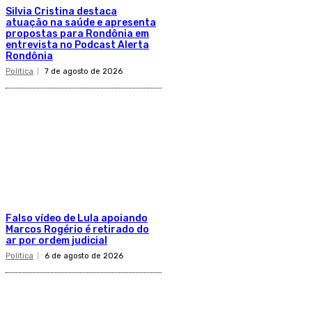
Silvia Cristina destaca
atuação na saúde e apresenta
propostas para Rondônia em
entrevista no Podcast Alerta
Rondônia
Política
7 de agosto de 2026
Falso vídeo de Lula apoiando
Marcos Rogério é retirado do
ar por ordem judicial
Política
6 de agosto de 2026