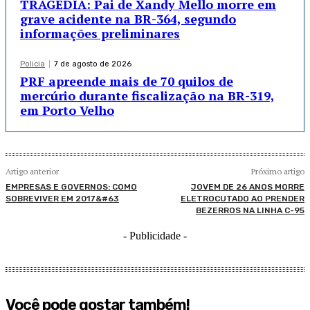
TRAGÉDIA: Pai de Xandy Mello morre em
grave acidente na BR-364, segundo
informações preliminares
Policia
7 de agosto de 2026
PRF apreende mais de 70 quilos de
mercúrio durante fiscalização na BR-319,
em Porto Velho
Artigo anterior
Próximo artigo
EMPRESAS E GOVERNOS: COMO
JOVEM DE 26 ANOS MORRE
SOBREVIVER EM 2017&#63
ELETROCUTADO AO PRENDER
BEZERROS NA LINHA C-95
- Publicidade -
Você pode gostar também!