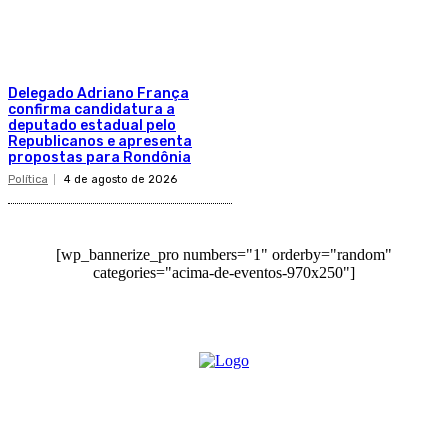
Delegado Adriano França
confirma candidatura a
deputado estadual pelo
Republicanos e apresenta
propostas para Rondônia
Política
4 de agosto de 2026
[wp_bannerize_pro numbers="1" orderby="random"
categories="acima-de-eventos-970x250"]
O site Alerta Rondônia é um jornal eletrônico focada em notícias, entretenimento e
cobertura de eventos. Teve a sua operação iniciada em 2007 com o nome de "Em
Ariquemes", sendo um dos pioneiros no jornalismo on-line na cidade de Ariquemes (RO).