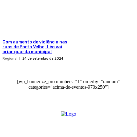
Com aumento de violência nas
ruas de Porto Velho, Léo vai
criar guarda municipal
Regional
24 de setembro de 2024
[wp_bannerize_pro numbers="1" orderby="random"
categories="acima-de-eventos-970x250"]
O site Alerta Rondônia é um jornal eletrônico focada em notícias, entretenimento e
cobertura de eventos. Teve a sua operação iniciada em 2007 com o nome de "Em