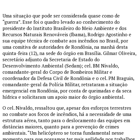
Uma situação que pode ser considerada quase como de
“guerra”. Esse foi o quadro levado ao conhecimento do
presidente do Instituto Brasileiro do Meio Ambiente e dos
Recursos Naturais Renováveis (Ibama), Rodrigo Agostinho e
sua equipe técnica de combate aos incêndios no Brasil, por
uma comitiva de autoridades de Rondônia, na manhã desta
quinta-feira (12), na sede do órgão em Brasília. Gilmar Oliveira,
secretário adjunto da Secretaria de Estado do
Desenvolvimento Ambiental (Sedam); cel. BM Nivaldo,
comandante-geral do Corpo de Bombeiros Militar e
coordenador da Defesa Civil de Rondônia e o cel. PM Braguin,
comandante-geral da Polícia Militar, retrataram a situação
emergencial em Rondônia, por conta de queimadas e da seca
hídrica e solicitaram um apoio maior do órgão ambiental.
O cel. Nivaldo, ressaltou que, apesar dos esforços terrestres
no combate aos focos de incêndios, há a necessidade de uma
estrutura aérea, tanto para o deslocamento das equipes em
distâncias maiores, quanto para a prevenção de crimes
ambientais. “Um helicóptero se torna fundamental nesse
momento para que possamos ter mais agilidade nos trabalhos