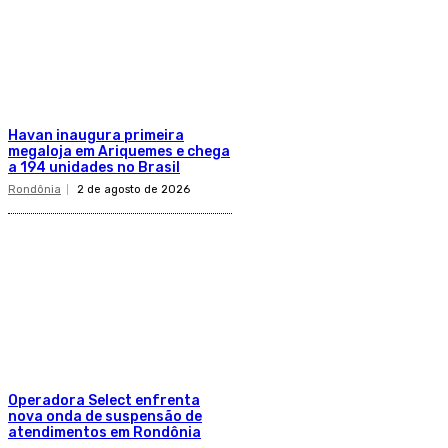
Havan inaugura primeira
megaloja em Ariquemes e chega
a 194 unidades no Brasil
Rondônia
2 de agosto de 2026
Operadora Select enfrenta
nova onda de suspensão de
atendimentos em Rondônia