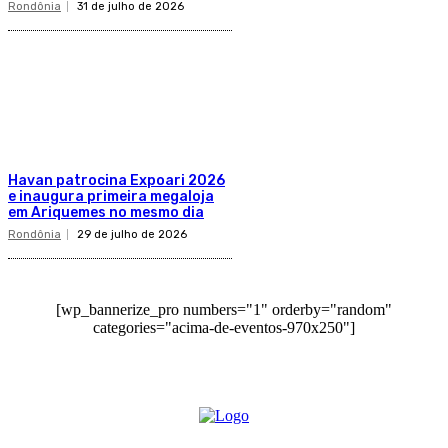
Rondônia
31 de julho de 2026
Havan patrocina Expoari 2026
e inaugura primeira megaloja
em Ariquemes no mesmo dia
Rondônia
29 de julho de 2026
[wp_bannerize_pro numbers="1" orderby="random"
categories="acima-de-eventos-970x250"]