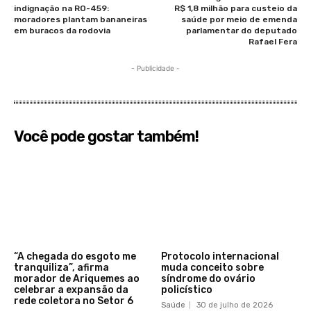
indignação na RO-459:
R$ 1,8 milhão para custeio da
moradores plantam bananeiras
saúde por meio de emenda
em buracos da rodovia
parlamentar do deputado
Rafael Fera
- Publicidade -
Você pode gostar também!
“A chegada do esgoto me
Protocolo internacional
tranquiliza”, afirma
muda conceito sobre
morador de Ariquemes ao
síndrome do ovário
celebrar a expansão da
policístico
rede coletora no Setor 6
Saúde
30 de julho de 2026