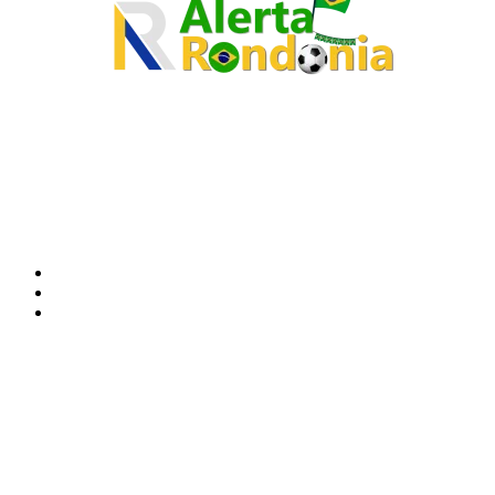
O site Alerta Rondônia é um jornal eletrônico focada em notícias, entretenimento e
cobertura de eventos. Teve a sua operação iniciada em 2007 com o nome de "Em
Ariquemes", sendo um dos pioneiros no jornalismo on-line na cidade de Ariquemes (RO).
Sobre
Edital Alerta Rondônia
Politica de privacidade
Termos e condições de uso
Siga-nos
Contato