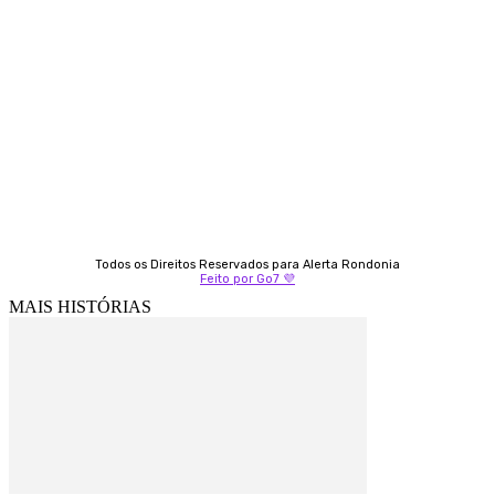
Almi Coelho
69 98406-5272
Fátima Coelho
9 9349-2121
Izabella Coelho
69 99247-4792
Todos os Direitos Reservados para Alerta Rondonia
Feito por Go7 💜
MAIS HISTÓRIAS