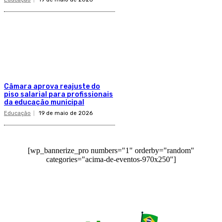
Câmara aprova reajuste do
piso salarial para profissionais
da educação municipal
Educação
19 de maio de 2026
[wp_bannerize_pro numbers="1" orderby="random"
categories="acima-de-eventos-970x250"]