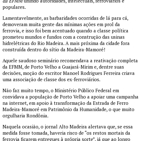
da EFMM
unindo autoridades, intelectuais, ferroviários e
populares.
Lamentavelmente, as barbaridades ocorridas de lá para cá,
demoveram muita gente das mínimas ações em prol da
ferrovia, e isso foi bem acentuado quando a classe política
prometeu mundos e fundos com a construção das usinas
hidrelétricas do Rio Madeira. A mais próxima da cidade fora
construída dentro do sítio da Madeira-Mamoré!
Aquele saudoso seminário recomendava a reativação completa
da EFMM, de Porto Velho a Guajará-Mirim e, dentre suas
decisões, moção do escritor Manoel Rodrigues Ferreira criava
uma associação de classe dos ex-ferroviários.
Não faz muito tempo, o Ministério Público Federal em
convidava a população de Porto Velho a apoiar uma campanha
na internet, em apoio à transformação da Estrada de Ferro
Madeira-Mamoré em Patrimônio da Humanidade, o que muito
orgulharia Rondônia.
Naquela ocasião, o jornal Alto Madeira alertava que, se essa
medida fosse tomada, haveria risco de “os restos mortais da
ferrovia ficarem entregues à própria sorte”, já que ao longo