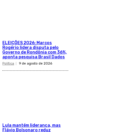
ELEIÇÕES 2026: Marcos
Rogério lidera disputa pelo
Governo de Rondônia com 36%,
aponta pesquisa Brasil Dados
Política
9 de agosto de 2026
Lula mantém liderança, mas
Flávio Bolsonaro reduz