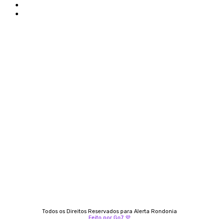
Politica de privacidade
Termos e condições de uso
Siga-nos
Contato
Almi Coelho
69 98406-5272
Fátima Coelho
9 9349-2121
Izabella Coelho
69 99247-4792
Todos os Direitos Reservados para Alerta Rondonia
Feito por Go7 💜