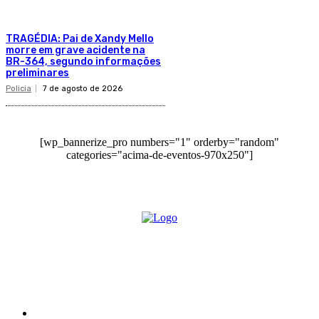
TRAGÉDIA: Pai de Xandy Mello
morre em grave acidente na
BR-364, segundo informações
preliminares
Policia
7 de agosto de 2026
[wp_bannerize_pro numbers="1" orderby="random"
categories="acima-de-eventos-970x250"]
O site Alerta Rondônia é um jornal eletrônico focada em notícias, entretenimento e
cobertura de eventos. Teve a sua operação iniciada em 2007 com o nome de "Em
Ariquemes", sendo um dos pioneiros no jornalismo on-line na cidade de Ariquemes (RO).
Sobre
Edital Alerta Rondônia