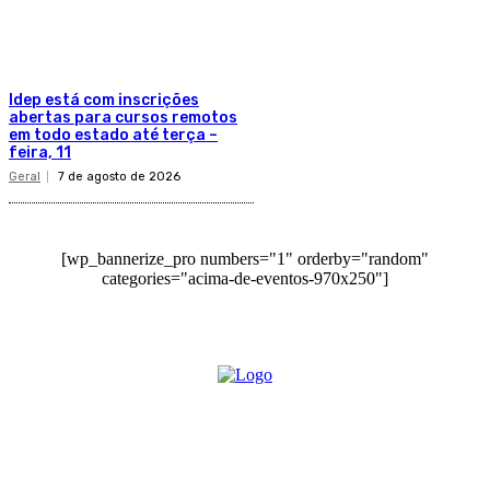
Idep está com inscrições
abertas para cursos remotos
em todo estado até terça –
feira, 11
Geral
7 de agosto de 2026
[wp_bannerize_pro numbers="1" orderby="random"
categories="acima-de-eventos-970x250"]
O site Alerta Rondônia é um jornal eletrônico focada em notícias,
entretenimento e cobertura de eventos. Teve a sua operação iniciada em
2007 com o nome de "Em Ariquemes", sendo um dos pioneiros no