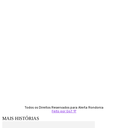
Siga-nos
Contato
Almi Coelho
69 98406-5272
Fátima Coelho
9 9349-2121
Izabella Coelho
69 99247-4792
Todos os Direitos Reservados para Alerta Rondonia
Feito por Go7 💜
MAIS HISTÓRIAS