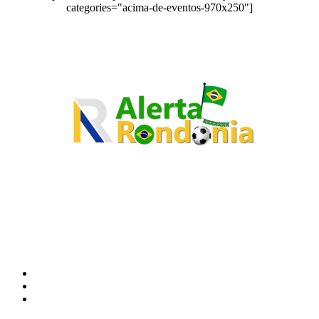
categories="acima-de-eventos-970x250"]
O site Alerta Rondônia é um jornal eletrônico focada em notícias, entretenimento e
cobertura de eventos. Teve a sua operação iniciada em 2007 com o nome de "Em
Ariquemes", sendo um dos pioneiros no jornalismo on-line na cidade de Ariquemes (RO).
Sobre
Edital Alerta Rondônia
Politica de privacidade
Termos e condições de uso