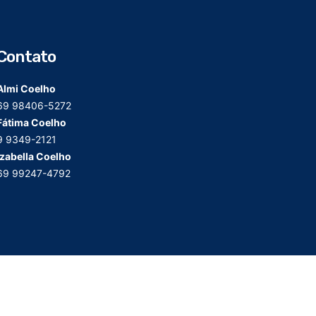
Contato
Almi Coelho
69 98406-5272
Fátima Coelho
9 9349-2121
Izabella Coelho
69 99247-4792