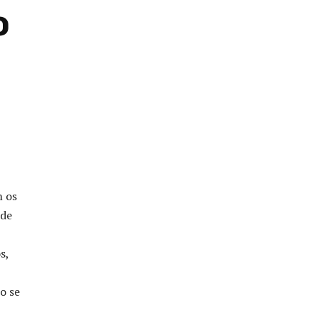
o
m os
 de
s,
o se