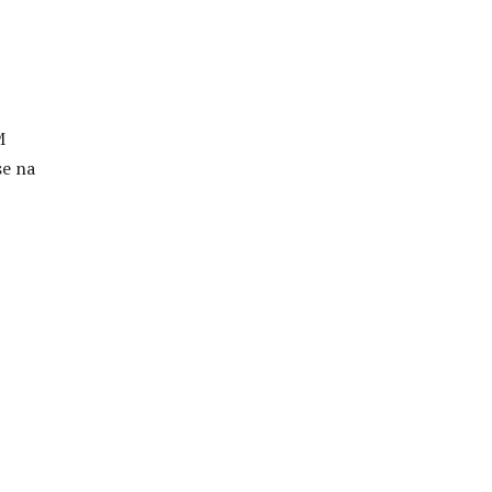
M
se na