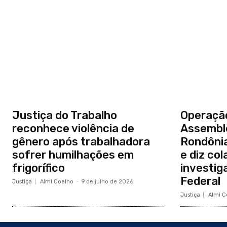
Justiça do Trabalho
Operaçã
reconhece violência de
Assemble
gênero após trabalhadora
Rondônia
sofrer humilhações em
e diz co
frigorífico
investig
Federal
Justiça
Almi Coelho
-
9 de julho de 2026
Justiça
Almi C