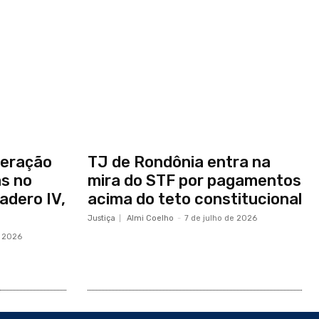
peração
TJ de Rondônia entra na
s no
mira do STF por pagamentos
adero IV,
acima do teto constitucional
Justiça
Almi Coelho
-
7 de julho de 2026
e 2026