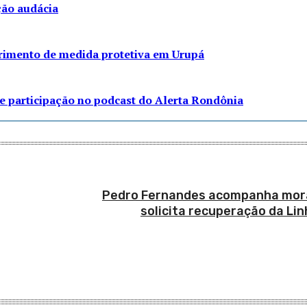
ção audácia
rimento de medida protetiva em Urupá
e participação no podcast do Alerta Rondônia
Pedro Fernandes acompanha mor
solicita recuperação da Li