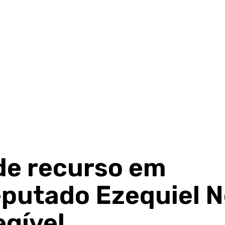
de recurso em
putado Ezequiel N
egível