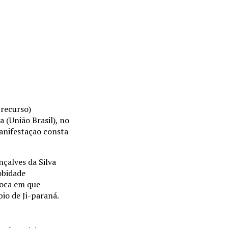
 recurso)
 (União Brasil), no
anifestação consta
çalves da Silva
obidade
poca em que
io de Ji-paraná.