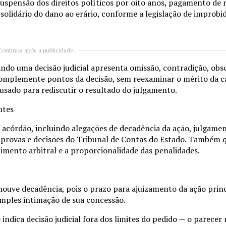
spensão dos direitos políticos por oito anos, pagamento de m
solidário do dano ao erário, conforme a legislação de improbi
Continua após a publicidade..
ndo uma decisão judicial apresenta omissão, contradição, obs
u complemente pontos da decisão, sem reexaminar o mérito da c
usado para rediscutir o resultado do julgamento.
ntes
acórdão, incluindo alegações de decadência da ação, julgame
e provas e decisões do Tribunal de Contas do Estado. Também 
dimento arbitral e a proporcionalidade das penalidades.
houve decadência, pois o prazo para ajuizamento da ação princ
imples intimação de sua concessão.
ndica decisão judicial fora dos limites do pedido — o parecer 