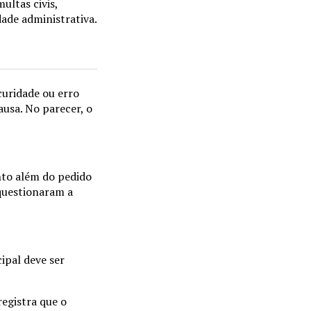
ultas civis,
dade administrativa.
curidade ou erro
ausa. No parecer, o
nto além do pedido
questionaram a
ipal deve ser
registra que o