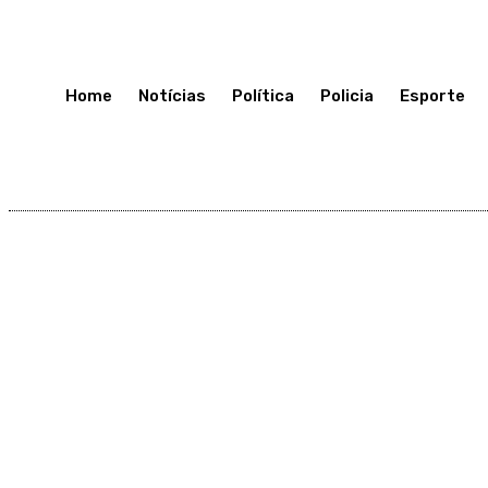
Sexta-Feira 10, Julho, 2026
Home
Notícias
Política
Policia
Esporte