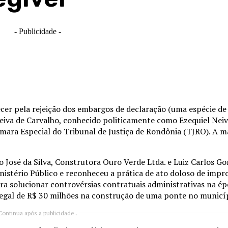
- Publicidade -
cer pela rejeição dos embargos de declaração (uma espécie de
eiva de Carvalho, conhecido politicamente como Ezequiel Neiva
mara Especial do Tribunal de Justiça de Rondônia (TJRO). A m
José da Silva, Construtora Ouro Verde Ltda. e Luiz Carlos Gon
istério Público e reconheceu a prática de ato doloso de impr
ara solucionar controvérsias contratuais administrativas na é
legal de R$ 30 milhões na construção de uma ponte no municíp
Continua após a publicidade..