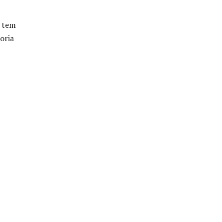
e tem
oria