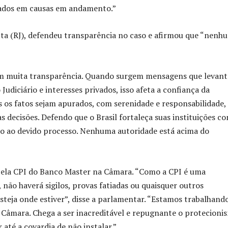
sados em causas em andamento.”
ta (RJ), defendeu transparência no caso e afirmou que “nenh
 com muita transparência. Quando surgem mensagens que levan
udiciário e interesses privados, isso afeta a confiança da
s os fatos sejam apurados, com serenidade e responsabilidade,
as decisões. Defendo que o Brasil fortaleça suas instituições c
ito ao devido processo. Nenhuma autoridade está acima do
 pela CPI do Banco Master na Câmara. “Como a CPI é uma
ão haverá sigilos, provas fatiadas ou quaisquer outros
teja onde estiver”, disse a parlamentar. “Estamos trabalhand
 Câmara. Chega a ser inacreditável e repugnante o protecioni
 até a covardia de não instalar.”