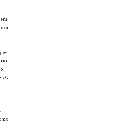
ttem
bora
que
rio
mo
r. O
s
como