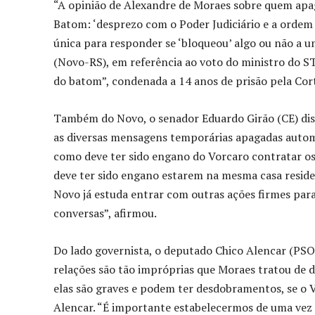
“A opinião de Alexandre de Moraes sobre quem ap
Batom: ‘desprezo com o Poder Judiciário e a ordem
única para responder se ‘bloqueou’ algo ou não a 
(Novo-RS), em referência ao voto do ministro do ST
do batom”, condenada a 14 anos de prisão pela Cor
Também do Novo, o senador Eduardo Girão (CE) disse
as diversas mensagens temporárias apagadas automa
como deve ter sido engano do Vorcaro contratar os 
deve ter sido engano estarem na mesma casa resid
Novo já estuda entrar com outras ações firmes para 
conversas”, afirmou.
Do lado governista, o deputado Chico Alencar (PSOL
relações são tão impróprias que Moraes tratou de d
elas são graves e podem ter desdobramentos, se o Vo
Alencar. “É importante estabelecermos de uma vez 