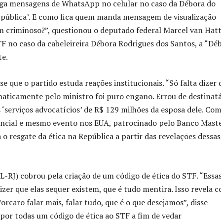
aga mensagens de WhatsApp no celular no caso da Débora do
 pública’. E como fica quem manda mensagem de visualização
um criminoso?”, questionou o deputado federal Marcel van Ha
F no caso da cabeleireira Débora Rodrigues dos Santos, a “Dé
te.
 que o partido estuda reações institucionais. “Só falta dizer 
ticamente pelo ministro foi puro engano. Errou de destinatá
‘serviços advocatícios’ de R$ 129 milhões da esposa dele. Co
encial e mesmo evento nos EUA, patrocinado pelo Banco Maste
o resgate da ética na República a partir das revelações dessas
-RJ) cobrou pela criação de um código de ética do STF. “Essa
izer que elas sequer existem, que é tudo mentira. Isso revela 
rcaro falar mais, falar tudo, que é o que desejamos”, disse
por todas um código de ética ao STF a fim de vedar