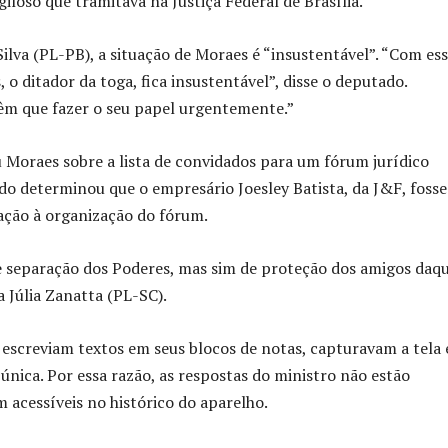
iloso que tramitava na Justiça Federal de Brasília.
ilva (PL-PB), a situação de Moraes é “insustentável”. “Com es
o ditador da toga, fica insustentável”, disse o deputado.
êm que fazer o seu papel urgentemente.”
oraes sobre a lista de convidados para um fórum jurídico
do determinou que o empresário Joesley Batista, da J&F, fosse
ação à organização do fórum.
de separação dos Poderes, mas sim de proteção dos amigos daq
 Júlia Zanatta (PL-SC).
escreviam textos em seus blocos de notas, capturavam a tela 
única. Por essa razão, as respostas do ministro não estão
 acessíveis no histórico do aparelho.