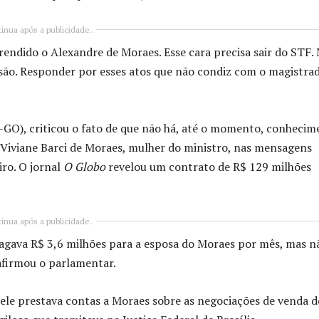
inua após a publicidade..
endido o Alexandre de Moraes. Esse cara precisa sair do STF.
risão. Responder por esses atos que não condiz com o magistrad
L-GO), criticou o fato de que não há, até o momento, conheci
Viviane Barci de Moraes, mulher do ministro, nas mensagens
iro. O jornal
O Globo
revelou um contrato de R$ 129 milhões
inua após a publicidade..
agava R$ 3,6 milhões para a esposa do Moraes por mês, mas n
afirmou o parlamentar.
 ele prestava contas a Moraes sobre as negociações de venda d