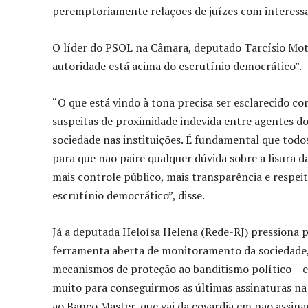
peremptoriamente relações de juízes com interes
O líder do PSOL na Câmara, deputado Tarcísio Mot
autoridade está acima do escrutínio democrático”.
“O que está vindo à tona precisa ser esclarecido
suspeitas de proximidade indevida entre agentes do J
sociedade nas instituições. É fundamental que todo
para que não paire qualquer dúvida sobre a lisura d
mais controle público, mais transparência e respe
escrutínio democrático”, disse.
Já a deputada Heloísa Helena (Rede-RJ) pressiona
ferramenta aberta de monitoramento da sociedade, n
mecanismos de proteção ao banditismo político – es
muito para conseguirmos as últimas assinaturas na
ao Banco Master, que vai da covardia em não assinar