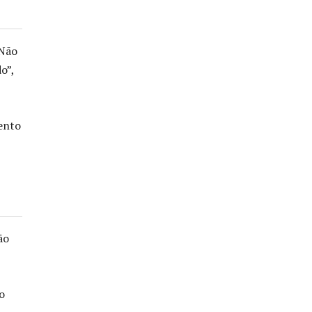
 Não
o”,
mento
ão
o