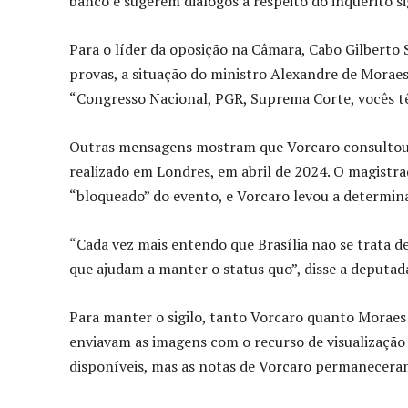
banco e sugerem diálogos a respeito do inquérito sig
Para o líder da oposição na Câmara, Cabo Gilberto S
provas, a situação do ministro Alexandre de Moraes, 
“Congresso Nacional, PGR, Suprema Corte, vocês t
Outras mensagens mostram que Vorcaro consultou M
realizado em Londres, em abril de 2024. O magistra
“bloqueado” do evento, e Vorcaro levou a determin
“Cada vez mais entendo que Brasília não se trata 
que ajudam a manter o status quo”, disse a deputada
Para manter o sigilo, tanto Vorcaro quanto Moraes 
enviavam as imagens com o recurso de visualização 
disponíveis, mas as notas de Vorcaro permaneceram