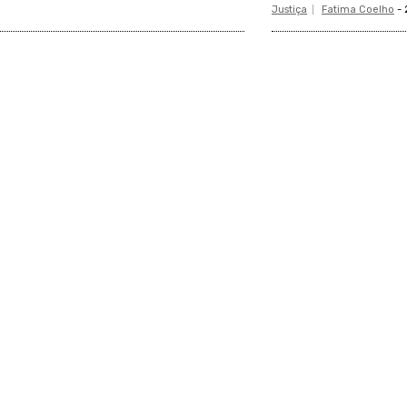
Justiça
Fatima Coelho
-