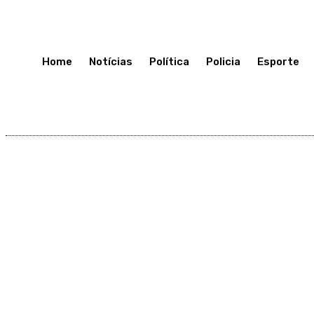
Terça-Feira 7, Julho, 2026
Home
Notícias
Política
Policia
Esporte