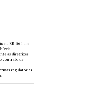
gio na BR-364 em
bíveis.
te as diretrizes
o contrato de
ormas regulatórias
s