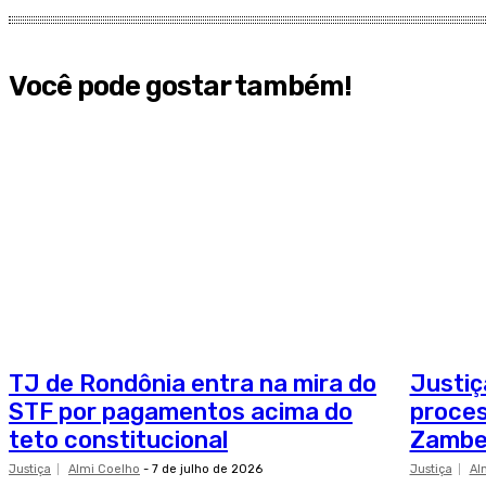
Você pode gostar também!
TJ de Rondônia entra na mira do
Justiça
STF por pagamentos acima do
proces
teto constitucional
Zambel
Justiça
Almi Coelho
-
7 de julho de 2026
Justiça
Al