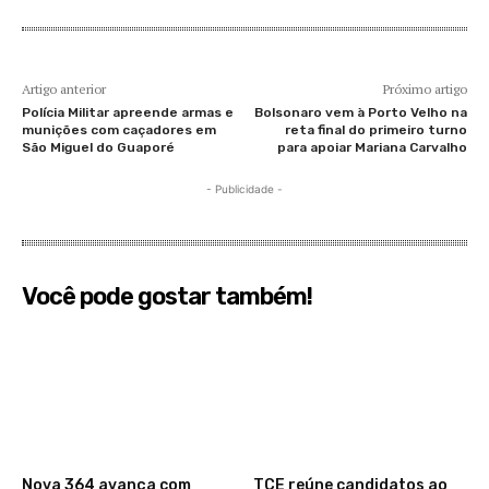
Artigo anterior
Próximo artigo
Polícia Militar apreende armas e
Bolsonaro vem à Porto Velho na
munições com caçadores em
reta final do primeiro turno
São Miguel do Guaporé
para apoiar Mariana Carvalho
- Publicidade -
Você pode gostar também!
​Nova 364 avança com
TCE reúne candidatos ao