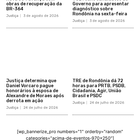
obras de recuperação da
Governo para apresentar
BR-364​
diagnóstico sobre
Rondônia na sexta-feira
Justiça
3 de agosto de 2026
Justiça
3 de agosto de 2026
Justiça determina que
TRE de Rondônia dá 72
Daniel Vorcaro pague
horas para PRTB, PSDB,
honorários à esposa de
Cidadania, Agir, União
Alexandre de Moraes após
Brasil e PSDC
derrota em ação
Justiça
24 de julho de 2026
Justiça
24 de julho de 2026
[wp_bannerize_pro numbers="1" orderby="random"
categories="acima-de-eventos-970x250"]