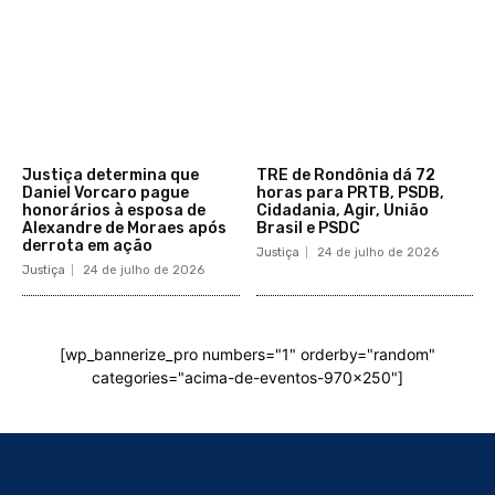
Justiça determina que
TRE de Rondônia dá 72
Daniel Vorcaro pague
horas para PRTB, PSDB,
honorários à esposa de
Cidadania, Agir, União
Alexandre de Moraes após
Brasil e PSDC
derrota em ação
Justiça
24 de julho de 2026
Justiça
24 de julho de 2026
[wp_bannerize_pro numbers="1" orderby="random"
categories="acima-de-eventos-970x250"]