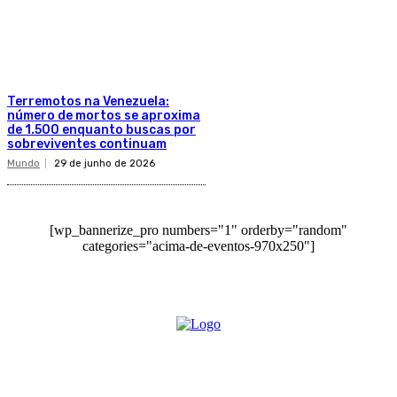
Terremotos na Venezuela:
número de mortos se aproxima
de 1.500 enquanto buscas por
sobreviventes continuam
Mundo
29 de junho de 2026
[wp_bannerize_pro numbers="1" orderby="random"
categories="acima-de-eventos-970x250"]
O site Alerta Rondônia é um jornal eletrônico focada em notícias, entretenimento e
cobertura de eventos. Teve a sua operação iniciada em 2007 com o nome de "Em
Ariquemes", sendo um dos pioneiros no jornalismo on-line na cidade de Ariquemes (RO).