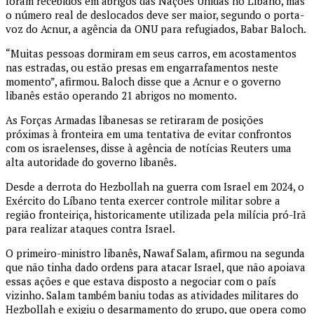
foram recebidos em abrigos das Nações Unidas no Líbano, mas
o número real de deslocados deve ser maior, segundo o porta-
voz do Acnur, a agência da ONU para refugiados, Babar Baloch.
“Muitas pessoas dormiram em seus carros, em acostamentos
nas estradas, ou estão presas em engarrafamentos neste
momento”, afirmou. Baloch disse que a Acnur e o governo
libanês estão operando 21 abrigos no momento.
As Forças Armadas libanesas se retiraram de posições
próximas à fronteira em uma tentativa de evitar confrontos
com os israelenses, disse à agência de notícias Reuters uma
alta autoridade do governo libanês.
Desde a derrota do Hezbollah na guerra com Israel em 2024, o
Exército do Líbano tenta exercer controle militar sobre a
região fronteiriça, historicamente utilizada pela milícia pró-Irã
para realizar ataques contra Israel.
O primeiro-ministro libanês, Nawaf Salam, afirmou na segunda
que não tinha dado ordens para atacar Israel, que não apoiava
essas ações e que estava disposto a negociar com o país
vizinho. Salam também baniu todas as atividades militares do
Hezbollah e exigiu o desarmamento do grupo, que opera como