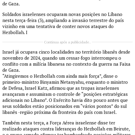
de Gaza.
Soldados israelenses ocuparam novas posições no Líbano
nesta terça-feira (3), ampliando a invasão terrestre do país
vizinho em uma tentativa de conter novos ataques do
Hezbollah. I
Continua após a publicidade..
Israel já ocupava cinco localidades no território libanês desde
novembro de 2024, quando um cessar-fogo interrompeu o
conflito com a milícia libanesa no contexto da guerra na Faixa
de Gaza.
“Atingiremos o Hezbollah com ainda mais força”, disse o
primeiro-ministro Binyamin Netanyahu, enquanto o ministro
de Defesa, Israel Katz, afirmou que as tropas israelenses
avançaram e assumiram o controle de “posições estratégicas
adicionais no Líbano”. O Exército havia dito pouco antes que
seus soldados estão posicionados em “vários pontos” do sul
libanês -região próxima da fronteira do país com Israel.
Também nesta terça, a Força Aérea israelense disse ter
realizado ataques contra lideranças do Hezbollah em Beirute,
e o grupo armado afirmou ter bombardeado posições militares