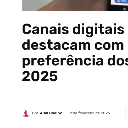
Canais digitais
destacam com 
preferência d
2025
Por
Almi Coelho
2 de fevereiro de 2026