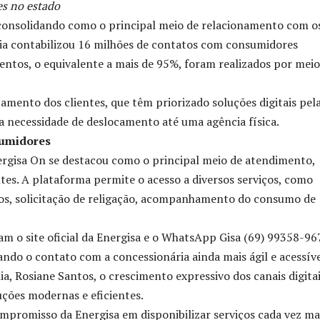
es no estado
 consolidando como o principal meio de relacionamento com o
ria contabilizou 16 milhões de contatos com consumidores
entos, o equivalente a mais de 95%, foram realizados por meio
ento dos clientes, que têm priorizado soluções digitais pel
m a necessidade de deslocamento até uma agência física.
sumidores
Energisa On se destacou como o principal meio de atendimento,
es. A plataforma permite o acesso a diversos serviços, como
itos, solicitação de religação, acompanhamento do consumo de
m o site oficial da Energisa e o WhatsApp Gisa (69) 99358-96
ndo o contato com a concessionária ainda mais ágil e acessíve
, Rosiane Santos, o crescimento expressivo dos canais digita
ções modernas e eficientes.
ompromisso da Energisa em disponibilizar serviços cada vez ma