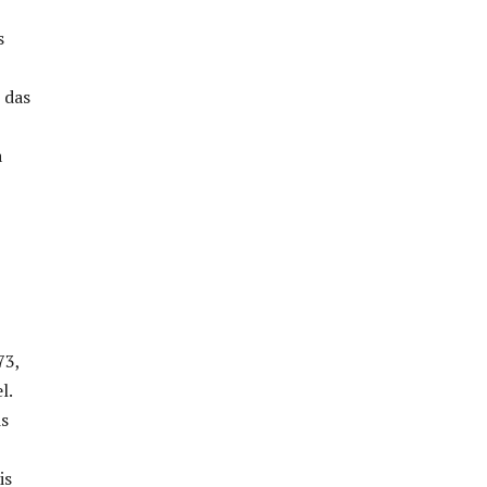
s
 das
a
73,
l.
is
is