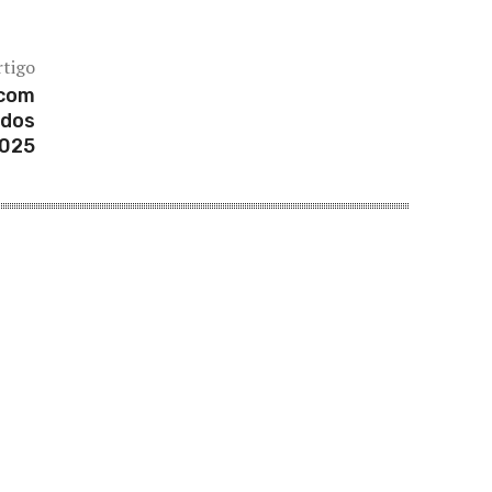
rtigo
 com
 dos
2025