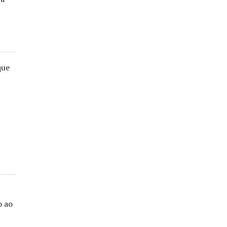
que
o ao