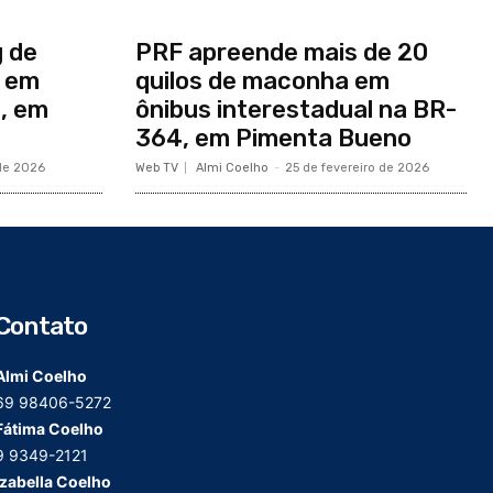
g de
PRF apreende mais de 20
s em
quilos de maconha em
, em
ônibus interestadual na BR-
364, em Pimenta Bueno
de 2026
Web TV
Almi Coelho
-
25 de fevereiro de 2026
Contato
Almi Coelho
69 98406-5272
Fátima Coelho
9 9349-2121
Izabella Coelho