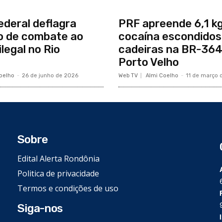
ederal deflagra
PRF apreende 6,1 k
o de combate ao
cocaína escondido
legal no Rio
cadeiras na BR-364
Porto Velho
oelho
-
26 de junho de 2026
Web TV
Almi Coelho
-
11 de março 
Sobre
Edital Alerta Rondônia
Politica de privacidade
Termos e condições de uso
Siga-nos