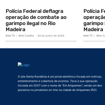
Polícia Federal deflagra
Polícia F
operação de combate ao
operaçã
garimpo ilegal no Rio
garimpo i
Madeira
Madeira
Web TV
Almi Coelho
-
26 de junho de 2026
Web TV
Almi C
O site Alerta Rondônia é um jornal eletrônico focada em notícias,
entretenimento e cobertura de eventos. Teve a sua operação
iniciada em 2007 com o nome de "Em Ariquemes", sendo um dos
pioneiros no jornalismo on-line na cidade de Ariquemes (RO).