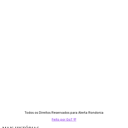
Siga-nos
Contato
Almi Coelho
69 98406-5272
Fátima Coelho
9 9349-2121
Izabella Coelho
69 99247-4792
Todos os Direitos Reservados para Alerta Rondonia
Feito por Go7 💜