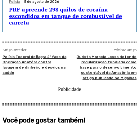
Policia
5 de agosto de 2026
PRF apreende 298 quilos de cocaína
escondidos em tanque de combustível de
carreta
Artigo anterior
Próximo artigo
Polícia Federal deflagra 2ª fase da
Jurista Marcelo Lessa defende
Operação Anafóra contra
regularização fundiária como
lavagem de dinheiro e desvios na
base para o desenvolvimento
saúde
sustentável da Amazônia em
artigo publicado no Migalhas
- Publicidade -
Você pode gostar também!