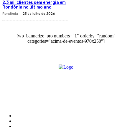
2,3 mil clientes sem energia em
Rondônia no último ano
Rondônia
23 de julho de 2026
[wp_bannerize_pro numbers="1" orderby="random"
categories="acima-de-eventos-970x250"]
O site Alerta Rondônia é um jornal eletrônico focada em notícias,
entretenimento e cobertura de eventos. Teve a sua operação iniciada em
2007 com o nome de "Em Ariquemes", sendo um dos pioneiros no
jornalismo on-line na cidade de Ariquemes (RO).
Sobre
Edital Alerta Rondônia
Politica de privacidade
Termos e condições de uso